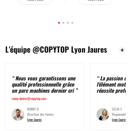
L’équipe @COPYTOP Lyon Jaures
Nous vous garantissons une
La passion du 
qualité professionnelle grâce
l'élément moteu
un parc machines dernier cri
réussite profes
ronny.denier@copytop.com
RONNY D.
SELIN Y.
Directeur des Ventes
Responsable a
Lyon Jaures
Lyon Jaures