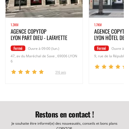
1.3KM
1.7KM
AGENCE COPYTOP
AGENCE COPYTO
LYON PART DIEU - LAFAYETTE
LYON HÔTEL DE V
Fermé
Fermé
Ouvre à 09:00 (lun.)
Ouvre à 09:
47, av du Maréchal de Saxe , 69006 LYON
9, rue de la Républiq
6
316 avis
Restons en contact !
Je souhaite être informé(e) des nouveautés, conseils et bons plans
COPYTOP.