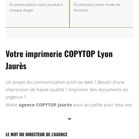
Et prévisualisez votre produit à
Et choissiez votre mode de
chaque étape
livraison
Votre imprimerie COPYTOP Lyon
Jaurès
Un projet de communication print ou web ? Besoin d'une
impression de haute qualité ? Imprimer des documents en
urgence ?
agence COPYTOP Jaurès
Notre
vous accueille pour tous vos
projets d'impression à Lyon et de communication sur-
mesure.
LE MOT DU DIRECTEUR DE L'AGENCE
Venir chez COPYTOP, c’est profiter de plus de près de 50