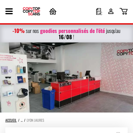
-10%
g
oodies personnalisés
de l'été
sur nos
jusqu'au
16/08
!
ACCUEIL
LYON JAURES