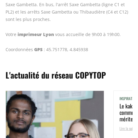
Saxe Gambetta. En bus, l'arrêt Saxe Gambetta (ligne C1 et
PL2) et les arrêts Saxe Gambetta ou Thibaudière (C4 et C12)
sont les plus proches.
imprimeur Lyon
Votre
vous accueille de 9h00 à 19h00.
GPS
Coordonnées
: 45.751778, 4.845938
L'actualité du réseau COPYTOP
INSPIRATION
Le kakém
communic
mérite d’o
Lire la suite