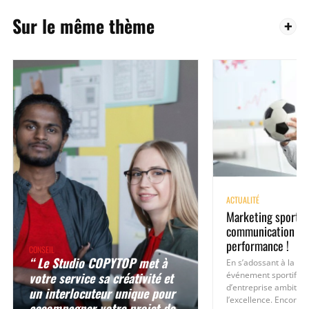
Sur le même thème
ACTUALITÉ
Marketing sportif,
communication d’e
performance !
CONSEIL
“ Le Studio COPYTOP met à
En s’adossant à la visi
votre service sa créativité et
événement sportif, l
d’entreprise ambition
un interlocuteur unique pour
l’excellence. Encore fa
accompagner votre projet de