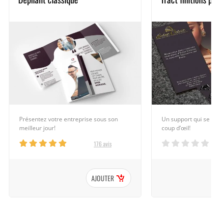
Un support qui se d
Présentez votre entreprise sous son
coup d’œil!
meilleur jour!
176 avis
AJOUTER