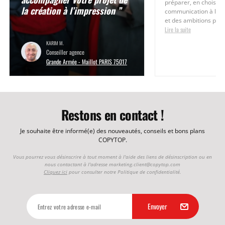
préparer, en choisiss
la création à l’impression ”
communication à la h
et des ambitions pos
Lire la suite
KARIM M.
Conseiller agence
Grande Armée - Maillot PARIS 75017
Restons en contact !
Je souhaite être informé(e) des nouveautés, conseils et bons plans
COPYTOP.
Vous pourrez vous désinscrire à tout moment à l'aide des liens de désinscription ou en
nous contactant à l'adresse
marketing.client@copytop.com
Cliquez ici
pour consulter notre Politique de confidentialité.