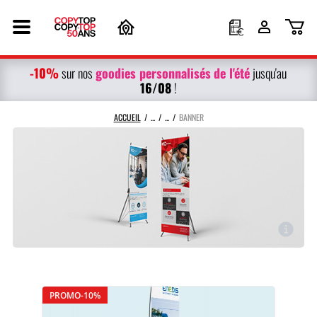
-10%
g
oodies personnalisés
de l'été
sur nos
jusqu'au
16/08
!
ACCUEIL
BANNER
PROMO-10%
X-Banner
L-Banner