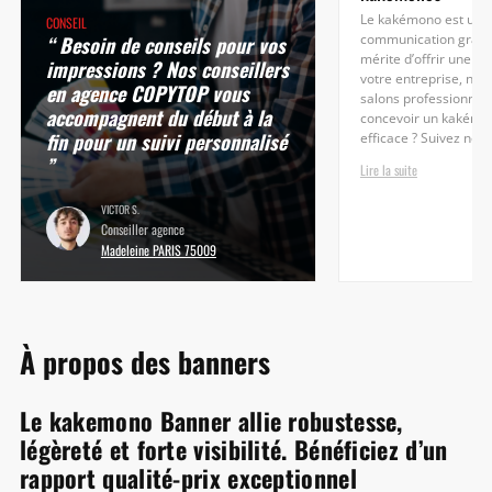
Le kakémono est une 
CONSEIL
“ Besoin de conseils pour vos
communication grand 
mérite d’offrir une gra
impressions ? Nos conseillers
votre entreprise, no
en agence COPYTOP vous
salons professionnel
accompagnent du début à la
concevoir un kakémono
fin pour un suivi personnalisé
efficace ? Suivez nos 
”
Lire la suite
VICTOR S.
Conseiller agence
Madeleine PARIS 75009
À propos des banners
Le kakemono Banner allie robustesse,
légèreté et forte visibilité. Bénéficiez d’un
rapport qualité-prix exceptionnel