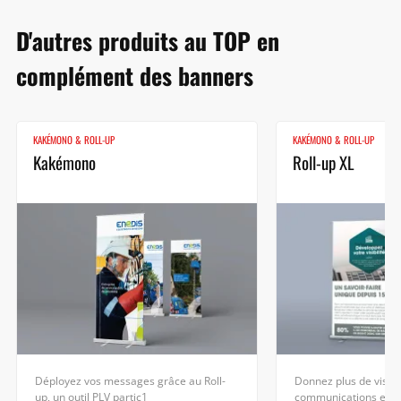
D'autres produits au TOP en
complément des banners
KAKÉMONO & ROLL-UP
KAKÉMONO & ROLL-UP
Kakémono
Roll-up XL
Déployez vos messages grâce au Roll-
Donnez plus de visibil
up, un outil PLV partic1
communications et v