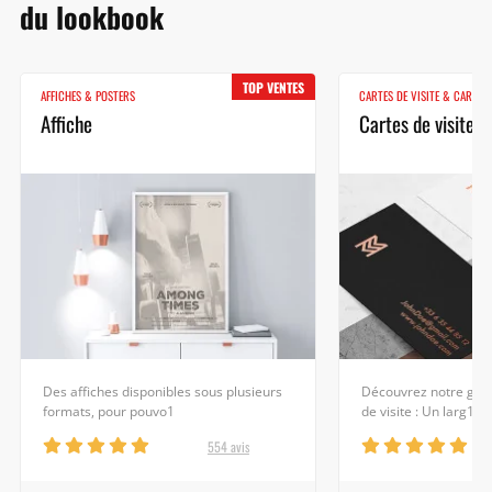
du lookbook
TOP VENTES
AFFICHES & POSTERS
CARTES DE VISITE & CARTES
Affiche
Cartes de visite
Des affiches disponibles sous plusieurs
Découvrez notre gran
formats, pour pouvo1
de visite : Un larg1
554 avis