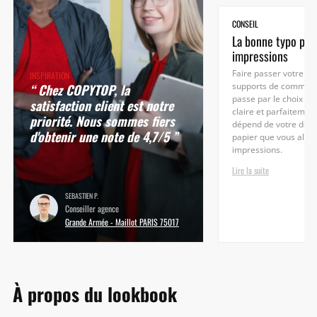
CONSEIL
La bonne typo pou
impressions
Faire passer votre m
INSPIRATION
“ Chez COPYTOP, la
supports de communi
passe par le choix d’
satisfaction client est notre
claire et parfaitement 
priorité. Nous sommes fiers
dépend de votre docu
d'obtenir une note de 4,7/5 ”
papier que vous allez 
impressions.
Lire la suite
SEBASTIEN P.
Conseiller agence
Grande Armée - Maillot PARIS 75017
À propos du lookbook