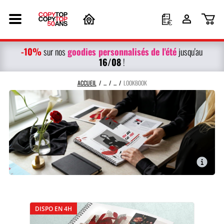
-10%
g
oodies personnalisés
de l'été
sur nos
jusqu'au
16/08
!
ACCUEIL
LOOKBOOK
DISPO EN 4H