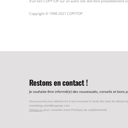
d'un lien COPYTOP sur un autre site doit être préalablement s
Copyright © 1998-2021 COPYTOP
Restons en contact !
Je souhaite être informé(e) des nouveautés, conseils et bons
Vous pourrez vous désinscrire à tout moment à l'aide des liens de désinscri
marketing.client@copytop.com
Cliquez ici
pour consulter notre Politique de confidentialité.