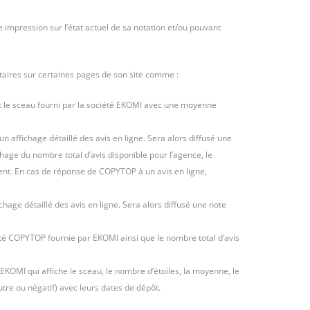
e impression sur l’état actuel de sa notation et/ou pouvant
icitaires sur certaines pages de son site comme :
ment le sceau fourni par la société EKOMI avec une moyenne
un affichage détaillé des avis en ligne. Sera alors diffusé une
age du nombre total d’avis disponible pour l’agence, le
ient. En cas de réponse de COPYTOP à un avis en ligne,
chage détaillé des avis en ligne. Sera alors diffusé une note
iété COPYTOP fournie par EKOMI ainsi que le nombre total d’avis
é EKOMI qui affiche le sceau, le nombre d’étoiles, la moyenne, le
eutre ou négatif) avec leurs dates de dépôt.