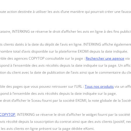
te action destinée à utiliser les avis d’une manière qui pourrait créer une fauss
stataire, INTERKING se réserve le droit d’afficher les avis en ligne à des fins publ
 avis clients datés à la date du dépôt de l’avis en ligne. INTERKING affiche égale
e nombre total d’avis disponible sur la plateforme EKOMI depuis la date indiquée.
mble des agences COPYTOP consultable sur la page :
Rechercher une agence
via 
nd à l’ensemble des avis récoltés depuis la date indiquée sur la page. Un affich
 du client avec la date de publication de l’avis ainsi que le commentaire du cl
mble des pages que vous pouvez retrouver sur l’URL :
Tous nos produits
via un affi
ond à l’ensemble des avis récoltés depuis la date indiquée sur la page.
 droit d’afficher le Sceau fourni par la société EKOMI, la note globale de la Soc
 COPYTOP
, INTERKING se réserve le droit d’afficher le widget fourni par la sociét
is récolté depuis la souscription du contrat ainsi que des avis clients (positif, n
les avis clients en ligne présent sur la page dédiée eKomi.