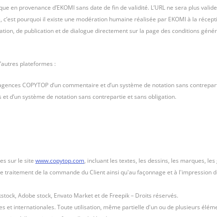
nique en provenance d’EKOMI sans date de fin de validité. L’URL ne sera plus valid
 c’est pourquoi il existe une modération humaine réalisée par EKOMI à la réceptio
on, de publication et de dialogue directement sur la page des conditions général
’autres plateformes :
 agences COPYTOP d’un commentaire et d’un système de notation sans contreparti
et d’un système de notation sans contrepartie et sans obligation.
es sur le site
www.copytop.com
, incluant les textes, les dessins, les marques, le
 de traitement de la commande du Client ainsi qu'au façonnage et à l'impression d
tock, Adobe stock, Envato Market et de Freepik – Droits réservés.
s et internationales. Toute utilisation, même partielle d'un ou de plusieurs élém