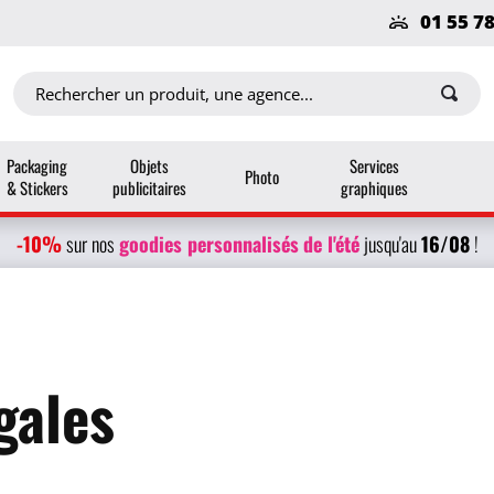
01 55 7
Packaging
Objets
Services
Photo
& Stickers
publicitaires
graphiques
-10%
g
oodies personnalisés
de l'été
16/08
sur nos
jusqu'au
!
gales