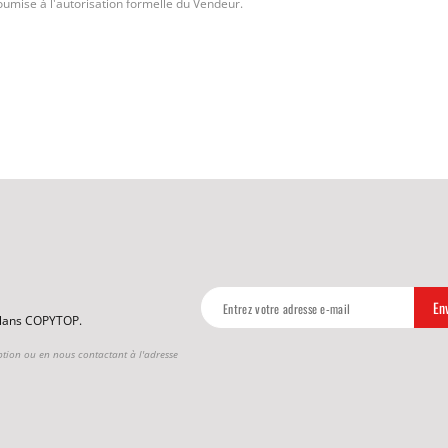
oumise à l'autorisation formelle du Vendeur.
 plans COPYTOP.
ption ou en nous contactant à l'adresse