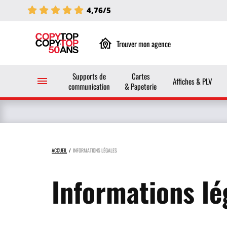
4,76/5
Trouver mon agence
Supports de
Cartes
Affiches & PLV
communication
& Papeterie
ACCUEIL
INFORMATIONS LÉGALES
Informations lé