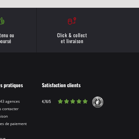
 tenu ou
Click & collect
oursé
et livraison
os pratiques
Satisfaction clients
4,76/5
 43 agences
 contacter
aison
es de paiement
ique