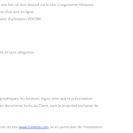
e une fois un avis déposé via le lien. L’organisme n’impose
n d’un avis en ligne.
es d’utilisation d’EKOMI :
e et sans obligation.
s graphiques, les boutons, logos, ainsi que la présentation
es documents livrés au Client, sont la propriété exclusive du
ents du site
www.copytop.com
, et en particulier de l'installation