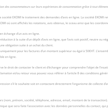
inion des consommateurs sur leurs expériences de consommation grâce à tout élément d’
 la société EKOMI le traitement des demandes d’avis en ligne. La société EKOMI 
OMI où sont affichés les notations, avis obtenus, le sceau ainsi que les coordonné
en échange d’un avis en ligne.
tion à la suite d’un dépôt d’avis en ligne, que l’avis soit positif, neutre ou nég
une obligation suite à un achat du client.
uniquement pour les factures d’un montant supérieur ou égal à 50€HT. L’ensembl
ble en ligne.
ve le droit de contacter le client et d’échanger pour comprendre l’objet de l’insat
clamation et/ou retour vous pouvez vous référer à l’article 8 des conditions géné
ppression s’il le souhaite soit en contactant directement l’organisme de collecte 
rs (nom, prénom, société, téléphone, adresse, email, montant de la transaction)
unique que sera faite l’association avec les données personnelles du contact, qui