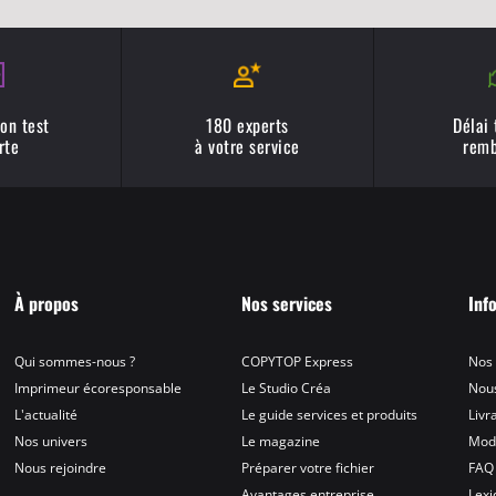
on test
180 experts
Délai
rte
à votre service
remb
À propos
Nos services
Inf
Qui sommes-nous ?
COPYTOP Express
Nos
Imprimeur écoresponsable
Le Studio Créa
Nous
L'actualité
Le guide services et produits
Livr
Nos univers
Le magazine
Mod
Nous rejoindre
Préparer votre fichier
FAQ
Avantages entreprise
Lex