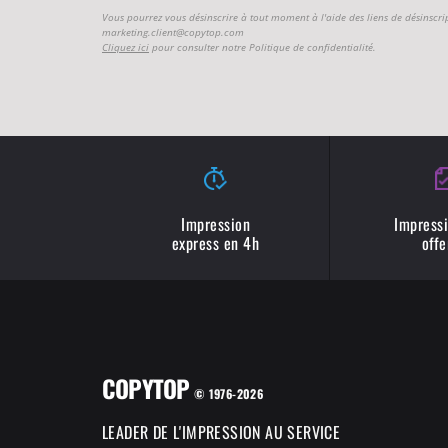
Vous pourrez vous désinscrire à tout moment à l'aide des liens de désinscri
marketing.client@copytop.com
Cliquez ici
pour consulter notre Politique de confidentialité.
Impression
Impressi
express en 4h
offe
COPYTOP
COPYTOP utilise des
© 1976-2026
Cookies !
LEADER DE L'IMPRESSION AU SERVICE
Chez COPYTOP, nous utilisons des cookies afin de vous