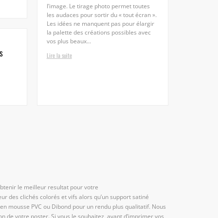
l’image. Le tirage photo permet toutes
les audaces pour sortir du « tout écran ».
Les idées ne manquent pas pour élargir
la palette des créations possibles avec
vos plus beaux...
s
Lire la suite
btenir le meilleur resultat pour votre
ur des clichés colorés et vifs alors qu’un support satiné
e en mousse PVC ou Dibond pour un rendu plus qualitatif. Nous
on de votre poster. Si vous le souhaitez, avant d’imprimer vos