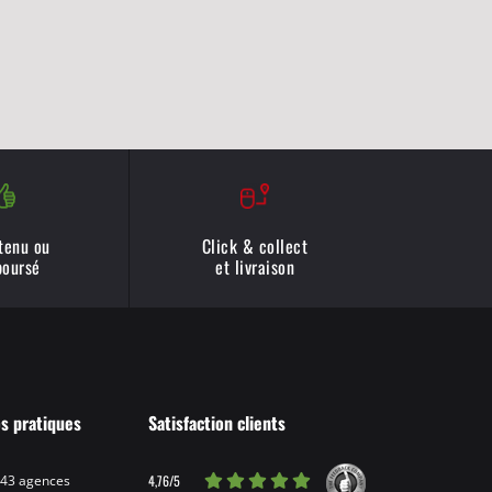
 tenu ou
Click & collect
oursé
et livraison
os pratiques
Satisfaction clients
4,76/5
 43 agences