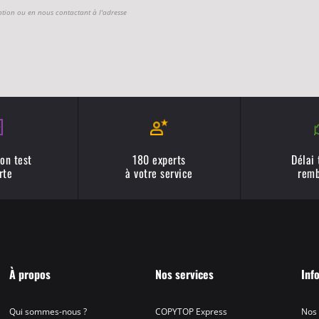
ption ou en nous contactant à l'adresse
on test
180 experts
Délai
rte
à votre service
remb
À propos
Nos services
Inf
Qui sommes-nous ?
COPYTOP Express
Nos