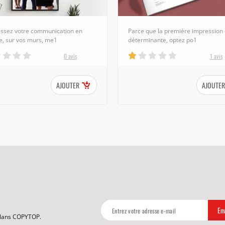
issez votre communication en
Parce que la première impression 
e, sur vos murs, me1
déterminante, optez po1
0 avis
1 avis
AJOUTER
AJOUTER
 plans COPYTOP.