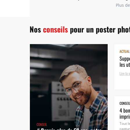
Plus de
Nos
conseils
pour un poster phot
ACTUAL
Suppo
les ut
Lire la s
CONSEI
4 bon
impri
Tout l
CONSEIL
captur