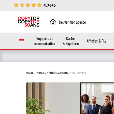
4,76/5
Trouver mon agence
Supports de
Cartes
Affiches & PLV
communication
& Papeterie
ACCUEIL
PRODUITS
AFFICHES & POSTERS
POSTER PHOTO