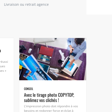
Livraison ou retrait agence
à
réussi
ques
ues »
CONSEIL
Avec le tirage photo COPYTOP,
sublimez vos clichés !
L’impression photo doit répondre à vos
besoins et redonner force et éclat à