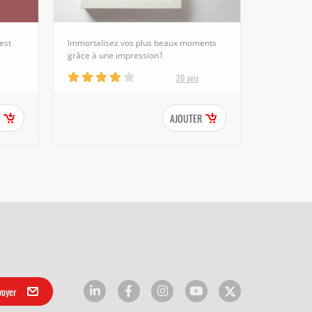
est
Immortalisez vos plus beaux moments
grâce à une impression1
20 avis
AJOUTER