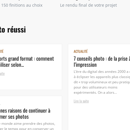
 150 finitions au choix
Le rendu final de votre projet
o réussi
ITÉ
ACTUALITÉ
rts grand format : comment
7 conseils photo : de la prise 
iliser selon...
l’impression
L’ère du digital des années 2000 a 
uite
à éclipser les appareils plus classi
dit « trop volumineux et peu pratiq
pour des utilisateurs moins
expérimentés. On a alors...
Lire la suite
L
nes raisons de continuer à
mer ses photos
e monde aime prendre des photos,
er le temps pour en conserver un