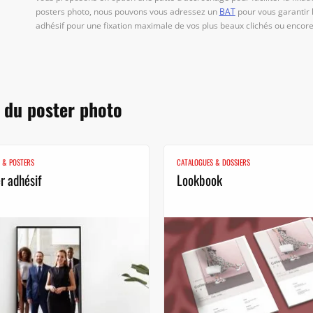
posters photo, nous pouvons vous adressez un
BAT
pour vous garantir
adhésif pour une fixation maximale de vos plus beaux clichés ou encore 
s du poster photo
S & POSTERS
CATALOGUES & DOSSIERS
r adhésif
Lookbook