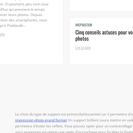
ir. Et pourtant, peu sont ceux
d’hui qui prennent le temps
imer leurs photos. Depuis
rition des smartphones, nous
INSPIRATION
ris l’habitude...
Cinq conseils astuces pour vo
uite
photos
Lire la suite
Le choix du type de support est primordial/essentiel car il permettra d'o
impression photo grand format
Un support brillant saura mettre en vale
permettra d'éviter les reflets. Vous pouvez opter pour un contrecollag
vous proposons en option une patte d'accrochage pour faciliter la fixati