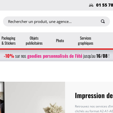
01 55 7
Packaging
Objets
Services
Photo
& Stickers
publicitaires
graphiques
-10%
g
oodies personnalisés
de l'été
16/08
sur nos
jusqu'au
!
Impression de
Retrouvez nos services d’
clichés au format A2-A1-A0