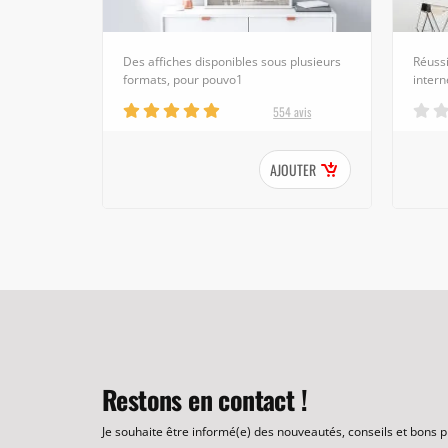
Des affiches disponibles sous plusieurs
Réuss
formats, pour pouvo1
intern
554 avis
AJOUTER
Restons en contact !
Je souhaite être informé(e) des nouveautés, conseils et bons