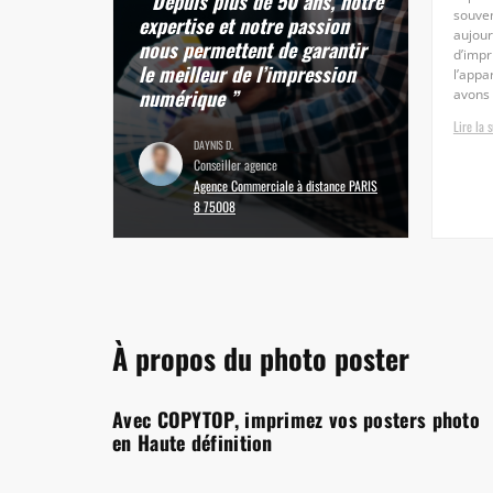
“ Depuis plus de 50 ans, notre
souven
expertise et notre passion
aujour
nous permettent de garantir
d’impr
le meilleur de l’impression
l’appa
numérique ”
avons p
Lire la s
DAYNIS D.
Conseiller agence
Agence Commerciale à distance PARIS
8 75008
À propos du photo poster
Avec COPYTOP, imprimez vos posters photo
en Haute définition