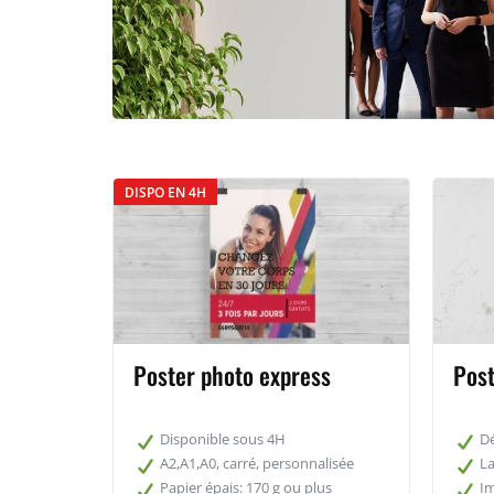
DISPO EN 4H
Poster photo express
Post
Disponible sous 4H
Dé
A2,A1,A0, carré, personnalisée
La
Papier épais: 170 g ou plus
Im