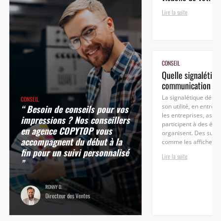
Lire la suite
CONSEIL
Quelle signalétiqu
communication
La signalétique démo
CONSEIL
“ Besoin de conseils pour vos
son utilité, en entrep
les entreprises, assoc
impressions ? Nos conseillers
participent à des év
en agence COPYTOP vous
organisent. Des supp
accompagnent du début à la
comme les affiches...
fin pour un suivi personnalisé
Lire la suite
”
RONNY D.
Directeur des Ventes