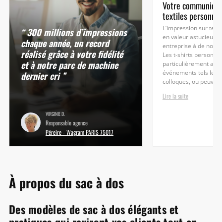
Votre communicat
textiles personnal
L’impression sur text
“ 300 millions d’impressions
en valeur astucieuse
chaque année, un record
entreprise à de nomb
réalisé grâce à votre fidélité
Les t-shirts personnal
et à notre parc de machine
particulièrement ada
dernier cri ”
événements tels les s
colloques, ou peuvent
Lire la suite
VIRGINIE D.
Responsable agence
Péreire - Wagram PARIS 75017
À propos du sac à dos
Des modèles de sac à dos élégants et
pratiques qui raviront vos clients tout en