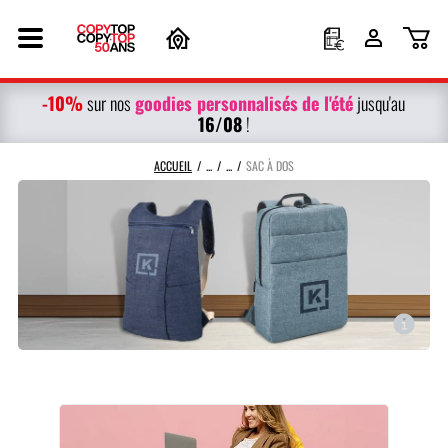
-10%
g
oodies personnalisés
de l'été
sur nos
jusqu'au
16/08
!
ACCUEIL
SAC À DOS
sac à dos