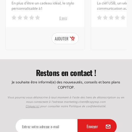
En plus d'être un cadeau idéal, le stylo
La cléf USB, un vérita
personnalisable à1
communication aux c
0 avis
AJOUTER
Restons en contact !
Je souhaite être informé(e) des nouveautés, conseils et bons plans
COPYTOP.
Vous pourrez vous désinscrire à tout moment à l'aide des liens de désinscription ou en
nous contactant à l'adresse
marketing.client@copytop.com
Cliquez ici
pour consulter notre Politique de confidentialité.