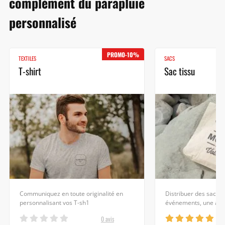
complément du parapluie
personnalisé
PROMO-10%
TEXTILES
SACS
T-shirt
Sac tissu
Communiquez en toute originalité en
Distribuer des sacs ti
personnalisant vos T-sh1
événements, une ar
0 avis