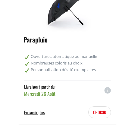
parapluie, pour améliorer votre visibilité même sous les
averses.
Avec COPYTOP, protégez-vous des intempéries avec
style ! Un support de communication utile et facile à
utiliser. Grâce au parapluie personnalisable, les journées
pluvieuses deviennent l'occasion pour votre entreprise
de gagner en visibilité.
Parapluie
Ouverture automatique ou manuelle
Nombreuses coloris au choix
Personnalisation dès 10 exemplaires
Livraison à partir du :
Mercredi 26 Août
En savoir plus
CHOISIR