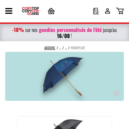
-10%
g
oodies personnalisés
de l'été
sur nos
jusqu'au
16/08
!
ACCUEIL
PARAPLUIE
Ajoutez votre logo ou le nom de votre marque sur votre