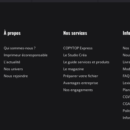
À propos
Nos services
Inf
Qui sommes-nous ?
COPYTOP Express
Nos
Imprimeur écoresponsable
Le Studio Créa
Nous
L'actualité
Le guide services et produits
Livr
Nos univers
Le magazine
Mod
Nous rejoindre
Préparer votre fichier
FAQ
Avantages entreprise
Lex
Nos engagements
Plan
CGV
CG
Poli
Info