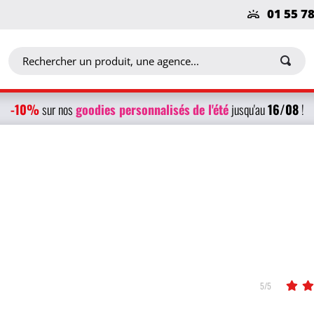
01 55 7
-10%
g
oodies personnalisés
de l'été
16/08
sur nos
jusqu'au
!
5/5