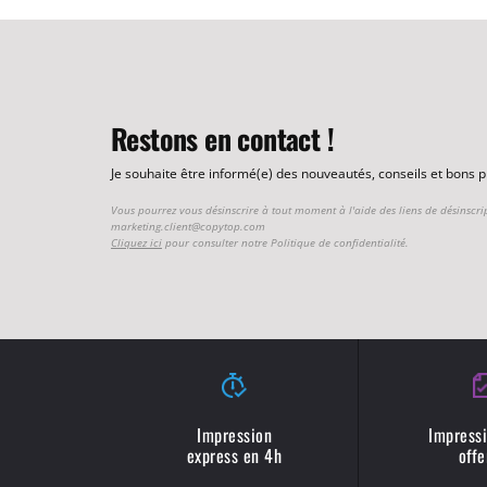
Restons en contact !
Je souhaite être informé(e) des nouveautés, conseils et bons
Vous pourrez vous désinscrire à tout moment à l'aide des liens de désinscri
marketing.client@copytop.com
Cliquez ici
pour consulter notre Politique de confidentialité.
Impression
Impressi
express en 4h
offe