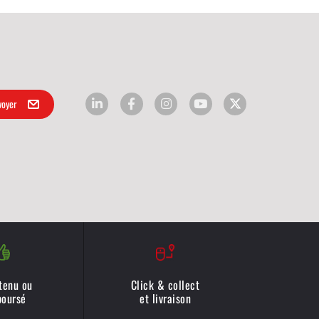
 tenu ou
Click & collect
oursé
et livraison