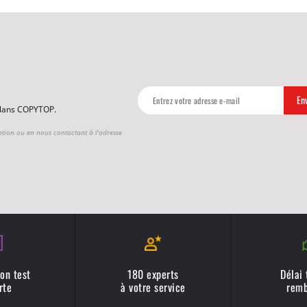
 plans COPYTOP.
ption ou en nous contactant à l'adresse
on test
180 experts
Délai
rte
à votre service
remb