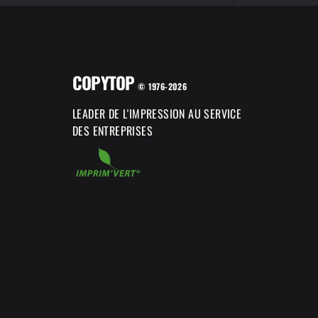
COPYTOP
© 1976-2026
LEADER DE L'IMPRESSION AU SERVICE
DES ENTREPRISES
Axeptio consent
Plateforme de Gestion du Consentement : Personnalisez vos Options