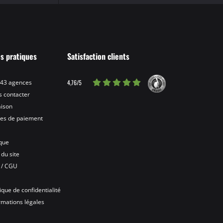
os pratiques
Satisfaction clients
4,76/5
 43 agences
 contacter
aison
es de paiement
ique
 du site
 / CGU
A
tique de confidentialité
rmations légales