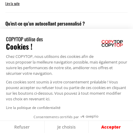
Lire la suite
Qu’est-ce qu’un autocollant personnalisé ?
Lire la suite
COPYTOP utilise des
Cookies !
Quel est le rôle marketing de l’autocollant personnalisable ?
Chez COPYTOP, nous utilisons des cookies afin de
Lire la suite
vous proposer la meilleure navigation possible, mais également pour
suivre les performances de notre site, améliorer nos offres et
sécuriser votre navigation.
Quel est l’avantage de l’autocollant à imprimer pour votre
Ces cookies sont soumis à votre consentement préalable ! Vous
pouvez accepter ou refuser tout ou partie de ces cookies en cliquant
communication ?
sur les boutons ci-dessous. Vous pouvez à tout moment modifier
vos choix en revenant ici.
Lire la suite
Lire la politique de confidentialité
Consentements certifiés par
A quel degré est paramétrable votre autocollant à imprimer ?
Accepter
Refuser
Je choisis
Lire la suite