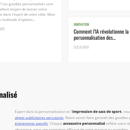
 ? Les goodies personnalisés sont
ellent moyen de laisser votre
 dans l'esprit de votre cible. Mais
a multitude d'options...
INNOVATION
uite
Comment l’IA révolutionne la
personnalisation des...
Lire la suite
nalisé
Expert dans la personnalisation et l'
impression de sacs de sport
, no
objets publicitaires percutants
. Notre savoir-faire garantit des goodie
événements sportifs
. Chaque
accessoire personnalisé
reflète votre i
résistance, pour une promotion efficace de votre marque au quotidien.