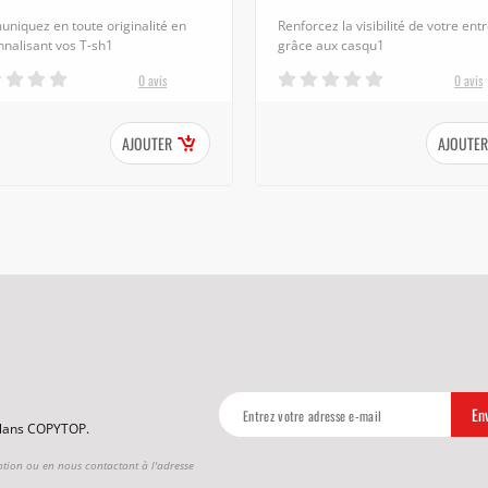
niquez en toute originalité en
Renforcez la visibilité de votre ent
nalisant vos T-sh1
grâce aux casqu1
0 avis
0 avis
AJOUTER
AJOUTER
 plans COPYTOP.
ption ou en nous contactant à l'adresse