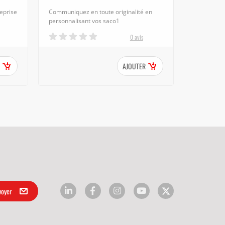
reprise
Communiquez en toute originalité en
personnalisant vos saco1
0 avis
AJOUTER