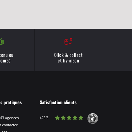
 tenu ou
Click & collect
oursé
et livraison
os pratiques
Satisfaction clients
4,76/5
 43 agences
 contacter
aison