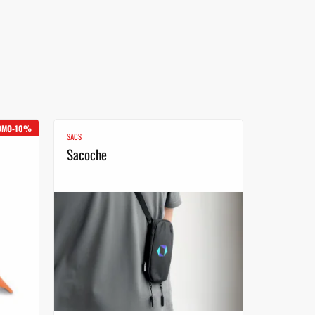
OMO-10%
SACS
Sacoche