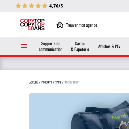
4,76/5
Trouver mon agence
Supports de
Cartes
Affiches & PLV
communication
& Papeterie
ACCUEIL
PRODUITS
SACS
SAC DE SPORT