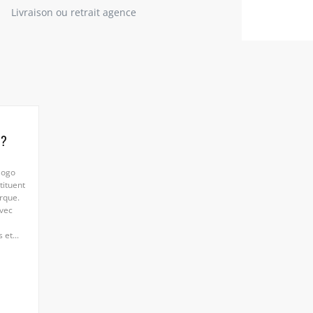
Livraison ou retrait agence
 ?
logo
tituent
rque.
avec
 et...