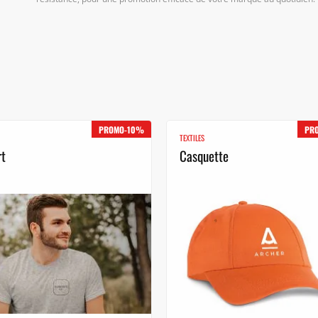
PROMO-10%
PR
TEXTILES
rt
Casquette