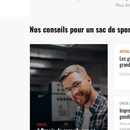
Plus de
Nos conseils pour un sac de spor
ACTUAL
Les g
grand
Lire la s
CHECK 
Impre
goodi
Vous 
CONSEIL
souhai