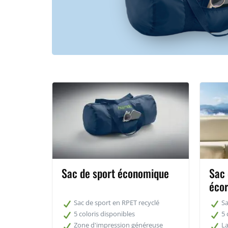
Sac de sport économique
Sac 
éco
Sac de sport en RPET recyclé
Sa
5 coloris disponibles
5 
Zone d'impression généreuse
L