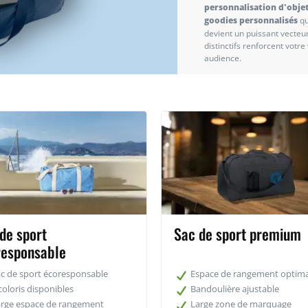
personnalisation d'objet
goodies personnalisés
qu
devient un puissant vecte
distinctifs renforcent votre
audience.
de sport
Sac de sport premium
responsable
c de sport écoresponsable
Espace de rangement optima
coloris disponibles
Bandoulière ajustable
arge espace de rangement
Large zone de marquage