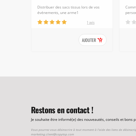
Distribuer des sacs tissus lors de vos
Commu
événements, une arme1
person
1 avis
AJOUTER
Restons en contact !
Je souhaite être informé(e) des nouveautés, conseils et bons
Vous pourrez vous désinscrire à tout moment à l'aide des liens de désinscri
marketing.client@copytop.com