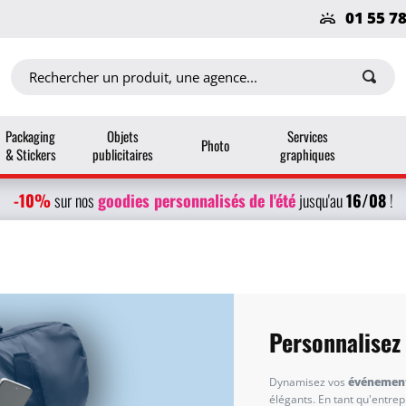
01 55 7
Packaging
Objets
Services
Photo
& Stickers
publicitaires
graphiques
-10%
g
oodies personnalisés
de l'été
16/08
sur nos
jusqu'au
!
Personnalisez
Dynamisez vos
événement
élégants. En tant qu'entrepr