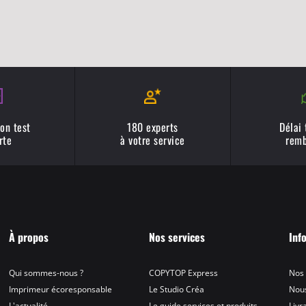
on test
180 experts
Délai
rte
à votre service
remb
À propos
Nos services
Inf
Qui sommes-nous ?
COPYTOP Express
Nos
Imprimeur écoresponsable
Le Studio Créa
Nous
L'actualité
Le guide services et produits
Livr