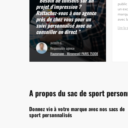
“ Besoin de conseils sur un
public
projet d’impression ?
un exc
Rattachez-vous à une agence
marque
près de chez vous pour un
avec l
suivi personnalisé avec un
Lire la s
conseiller en direct ”
JACQUES G.
Responsable agence
Haussmann - Miromesnil PARIS 75008
A propos du sac de sport person
Donnez vie à votre marque avec nos sacs de
sport personnalisés