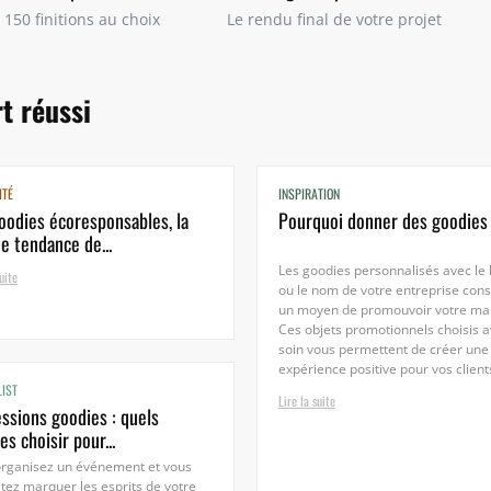
 150 finitions au choix
Le rendu final de votre projet
t réussi
ITÉ
INSPIRATION
oodies écoresponsables, la
Pourquoi donner des goodies
e tendance de...
Les goodies personnalisés avec le 
uite
ou le nom de votre entreprise cons
un moyen de promouvoir votre ma
Ces objets promotionnels choisis 
soin vous permettent de créer une
expérience positive pour vos clients
LIST
Lire la suite
ssions goodies : quels
es choisir pour...
organisez un événement et vous
tez marquer les esprits de votre