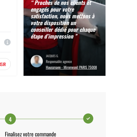
“ Proches de nos clients et
engagés pour votre
satisfaction, nous mettons à
votre disposition un
conseiller dédié pour chaque
étape d’impression ”
JACQUES G.
Responsable agence
ISIR
Haussmann - Miromesnil PARIS 75008
4
Finalisez votre commande