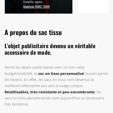
Conseiller agence
Madeleine PARIS 75009
A propos du sac tissu
L’objet publicitaire devenu un véritable
accessoire de mode.
Parmi les objets publicitaires avec un bon ratio
sac en tissu personnalisé
budget/visibilité, le
ressort parmi
les favoris. En effet, les sacs en tissu sont devenus la
meilleure alternative aux sacs à usage unique.
Réutilisables, très résistants et peu encombrants
, les
sacs en tissu personnalisés sont aujourd'hui un accessoire
très tendance.