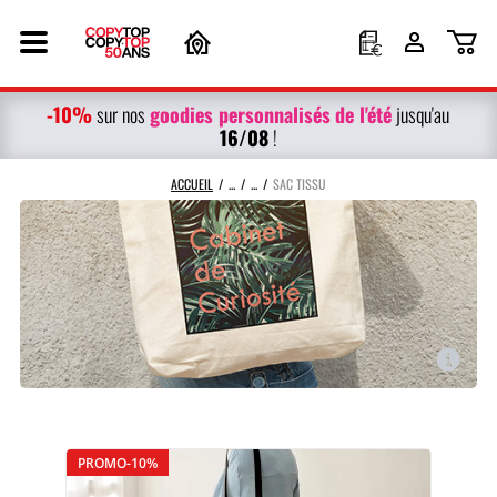
-10%
g
oodies personnalisés
de l'été
sur nos
jusqu'au
16/08
!
ACCUEIL
SAC TISSU
PROMO-10%