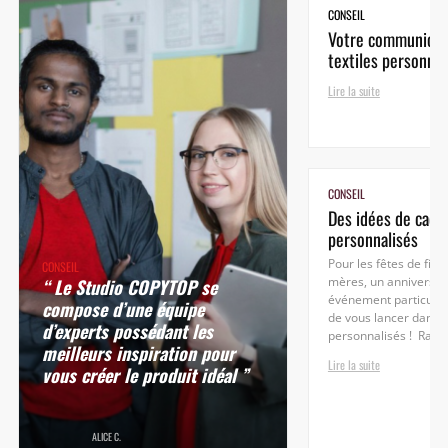
CONSEIL
Votre communicat
textiles personnal
Lire la suite
CONSEIL
Des idées de cade
personnalisés
Pour les fêtes de fin 
CONSEIL
“ Le Studio COPYTOP se
mères, un anniversai
événement particulier
compose d’une équipe
de vous lancer dans 
d’experts possédant les
personnalisés ! Rassu
meilleurs inspiration pour
Lire la suite
vous créer le produit idéal ”
ALICE C.