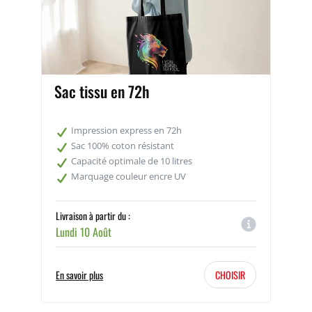
sac en tissu personnalisé
sac en tissu publicitaire
personnalisable
Sac tissu en 72h
Impression express en 72h
Sac 100% coton résistant
Capacité optimale de 10 litres
Marquage couleur encre UV
Livraison à partir du :
Lundi 10 Août
En savoir plus
CHOISIR