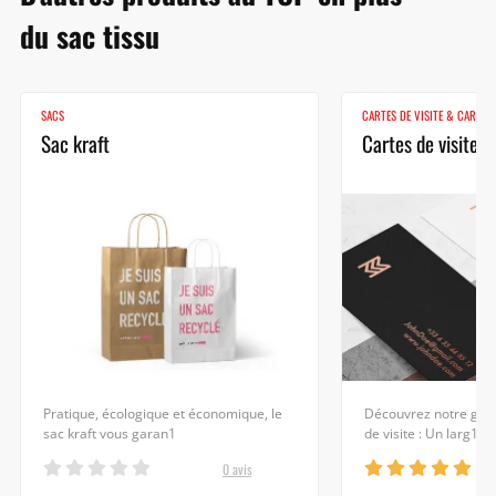
du sac tissu
SACS
CARTES DE VISITE & CARTES
Sac kraft
Cartes de visite
Pratique, écologique et économique, le
Découvrez notre gran
sac kraft vous garan1
de visite : Un larg1
0 avis