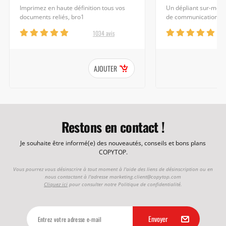
Imprimez en haute définition tous vos
Un dépliant sur-mesu
documents reliés, bro1
de communication c
1034 avis
AJOUTER
Restons en contact !
Je souhaite être informé(e) des nouveautés, conseils et bons plans
COPYTOP.
Vous pourrez vous désinscrire à tout moment à l'aide des liens de désinscription ou en
nous contactant à l'adresse
marketing.client@copytop.com
Cliquez ici
pour consulter notre Politique de confidentialité.