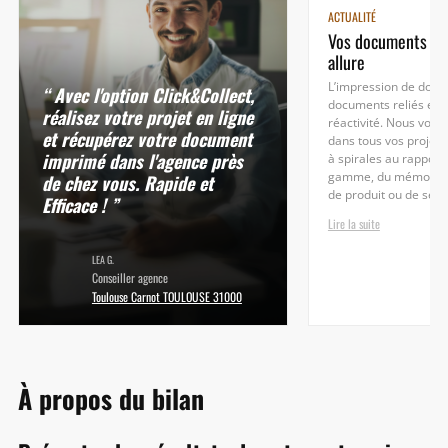
ACTUALITÉ
Vos documents rel
allure
L’impression de dossi
“ Avec l'option Click&Collect,
documents reliés exig
réalisez votre projet en ligne
réactivité. Nous vou
et récupérez votre document
dans tous vos projets
imprimé dans l'agence près
à spirales au rapport
de chez vous. Rapide et
gamme, du mémoire à
de produit ou de serv
Efficace ! ”
Lire la suite
LEA G.
Conseiller agence
Toulouse Carnot TOULOUSE 31000
À propos du bilan