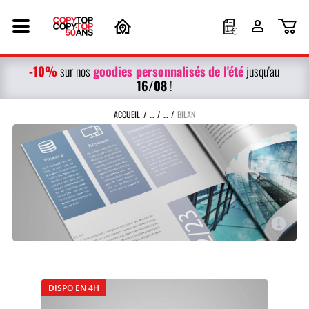
-10%
g
oodies personnalisés
de l'été
sur nos
jusqu'au
16/08
!
ACCUEIL
BILAN
DISPO EN 4H