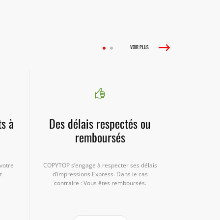
VOIR PLUS
ts à
Des délais respectés ou
remboursés
votre
COPYTOP s’engage à respecter ses délais
t
d’impressions Express. Dans le cas
contraire : Vous êtes remboursés.