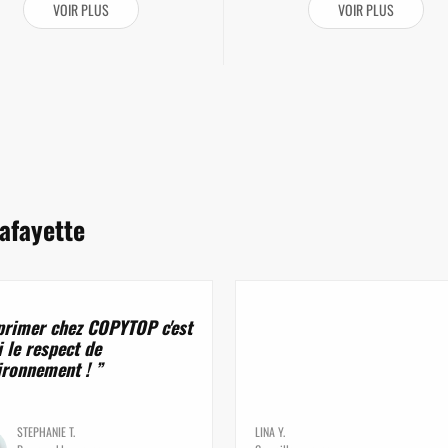
VOIR PLUS
VOIR PLUS
afayette
rimer chez COPYTOP c'est
 le respect de
vironnement !
STEPHANIE T.
LINA Y.