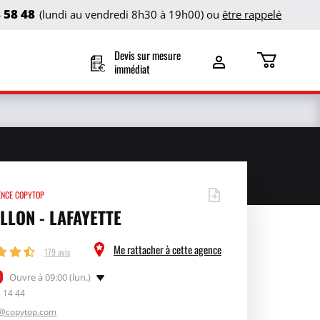
8 58 48
(lundi au vendredi 8h30 à 19h00) ou
être rappelé
Devis sur mesure
immédiat
ENCE COPYTOP
LLON - LAFAYETTE
Me rattacher à cette agence
179 avis
Ouvre à 09:00 (lun.)
3 14 44
n@copytop.com