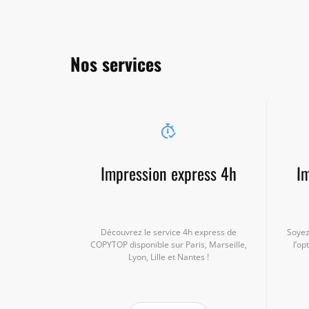
Nos services
Impression express 4h
Im
Découvrez le service 4h express de
Soyez
COPYTOP disponible sur Paris, Marseille,
l’op
Lyon, Lille et Nantes !