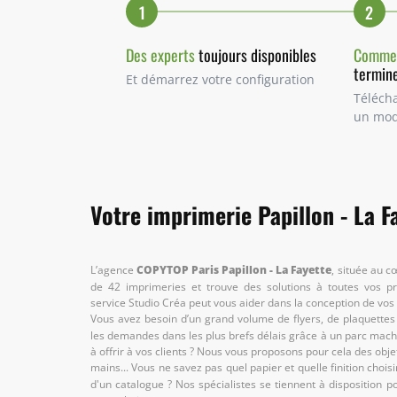
1
2
Des experts
toujours disponibles
Commen
termine
Et démarrez votre configuration
Télécha
un mod
Votre imprimerie Papillon - La F
L’agence
COPYTOP Paris Papillon - La Fayette
, située au c
de 42 imprimeries et trouve des solutions à toutes vos p
service Studio Créa
peut vous aider dans la conception de vo
Vous avez besoin d’un grand volume de flyers, de plaquettes 
les demandes dans les plus brefs délais grâce à un parc mac
à offrir à vos clients ? Nous vous proposons pour cela des obje
mains... Vous ne savez pas quel papier et quelle finition choisir
d'un catalogue ? Nos spécialistes se tiennent à disposition po