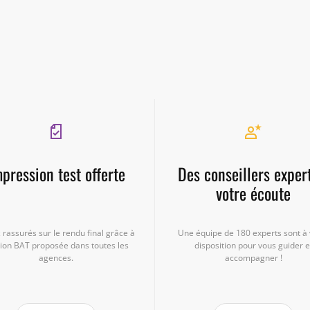
pression test offerte
Des conseillers exper
votre écoute
 rassurés sur le rendu final grâce à
Une équipe de 180 experts sont à 
tion BAT proposée dans toutes les
disposition pour vous guider e
agences.
accompagner !