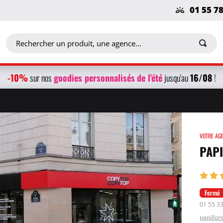
01 55 7
-10%
g
oodies personnalisés
de l'été
16/08
sur nos
jusqu'au
!
VOTRE AG
PAPI
Fermé
01 55 3
papillo