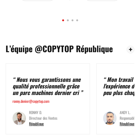
L’équipe @COPYTOP République
Nous vous garantissons une
Mon travail es
qualité professionnelle grâce
l'expérience de 
un parc machines dernier cri
peu plus chaqu
ronny.denier@copytop.com
RONNY D.
ANDY L.
Directeur des Ventes
Responsable a
République
République