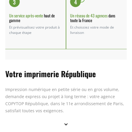
3
4
Un service après-vente
haut de
Un réseau de 43 agences
dans
gamme
toute la France
Et prévisualisez votre produit à
Et choissiez votre mode de
chaque étape
livraison
Votre imprimerie République
Impression numérique en petite série ou en gros volume,
demande express ou projet à long terme : votre agence
COPYTOP République, dans le 11e arrondissement de Paris,
satisfait toutes vos exigences.
Que vous soyez un étudiant ayant simplement besoin d’un
dossier avec reliure à spirale ou d’une entreprise souhaitant