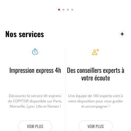
Parmi les moyens mis à votre disposition, l’équipe de
création de notre
Studio Créa
imagine votre matériel de
communication, transposable sur des supports variés, des
Nos services
objets publicitaires aux pochettes à rabats personnalisées.
Impression express 4h
Des conseillers experts à
votre écoute
Découvrez le service 4h express
Une équipe de 180 experts sont à
de COPYTOP disponible sur Paris,
votre disposition pour vous guider
Marseille, Lyon, Lille et Nantes !
et accompagner !
VOIR PLUS
VOIR PLUS