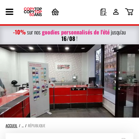
-10%
g
oodies personnalisés
de l'été
sur nos
jusqu'au
16/08
!
ACCUEIL
RÉPUBLIQUE