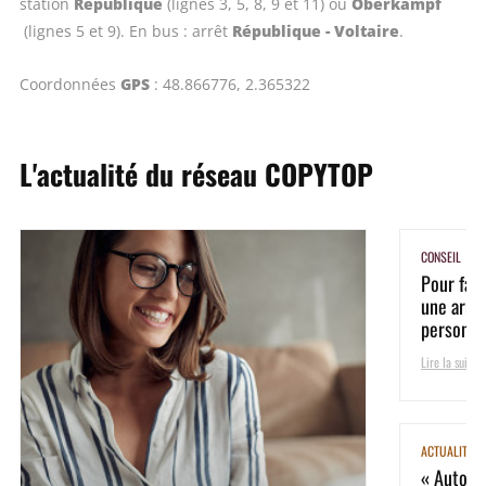
République
Oberkampf
station
(lignes 3, 5, 8, 9 et 11) ou
République - Voltaire
(lignes 5 et 9). En bus : arrêt
.
GPS
Coordonnées
: 48.866776, 2.365322
L'actualité du réseau COPYTOP
CONSEIL
Pour fair
une arme 
personnali
Lire la suite
ACTUALITÉ
« Auto-éd