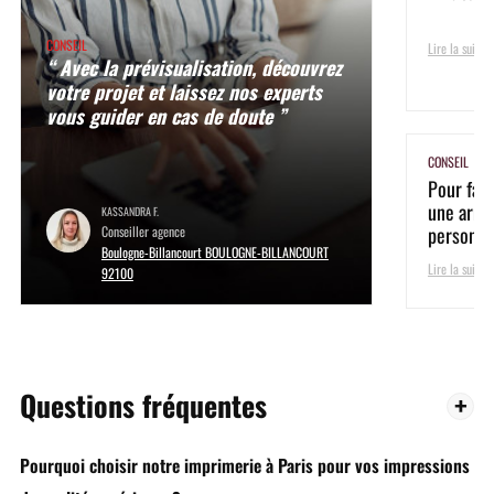
CONSEIL
Lire la suite
“ Avec la prévisualisation, découvrez
votre projet et laissez nos experts
vous guider en cas de doute ”
CONSEIL
Pour fair
une arme 
KASSANDRA F.
personnali
Conseiller agence
Boulogne-Billancourt BOULOGNE-BILLANCOURT
Lire la suite
92100
Questions fréquentes
Pourquoi choisir notre imprimerie à Paris pour vos impressions