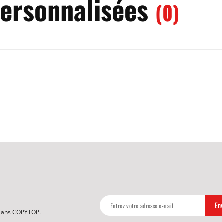
personnalisées
(0)
 plans COPYTOP.