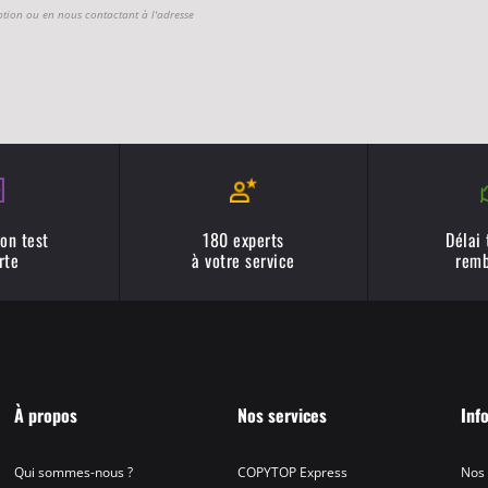
ption ou en nous contactant à l'adresse
on test
180 experts
Délai
rte
à votre service
remb
À propos
Nos services
Inf
Qui sommes-nous ?
COPYTOP Express
Nos