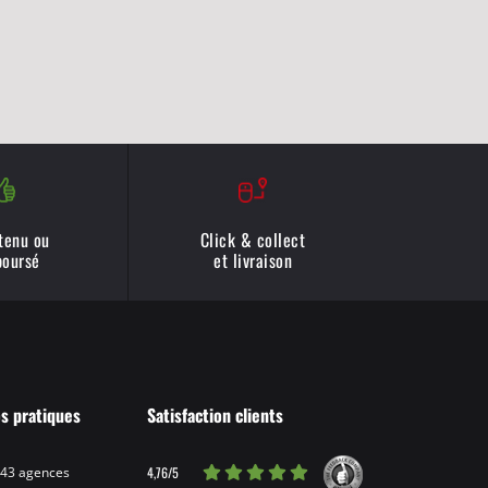
 tenu ou
Click & collect
oursé
et livraison
os pratiques
Satisfaction clients
4,76/5
 43 agences