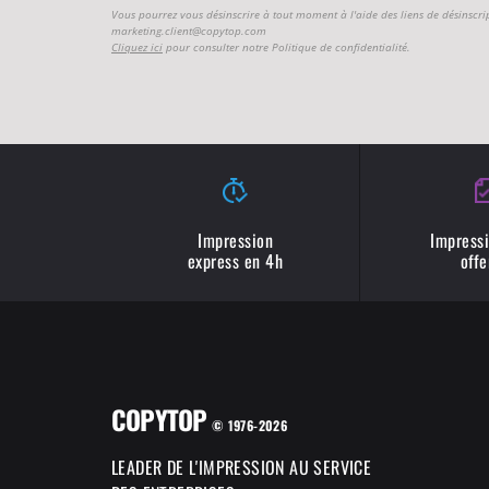
Vous pourrez vous désinscrire à tout moment à l'aide des liens de désinscri
marketing.client@copytop.com
Cliquez ici
pour consulter notre Politique de confidentialité.
Impression
Impressi
express en 4h
offe
COPYTOP
© 1976-2026
LEADER DE L'IMPRESSION AU SERVICE