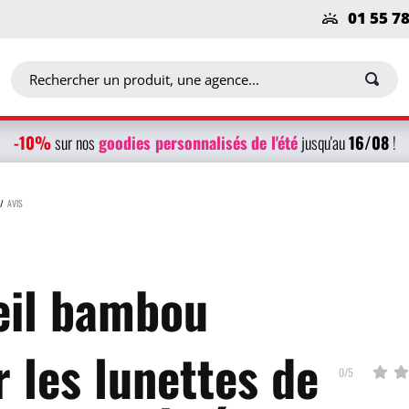
01 55 7
-10%
g
oodies personnalisés
de l'été
16/08
sur nos
jusqu'au
!
AVIS
eil bambou
r les lunettes de
0/5