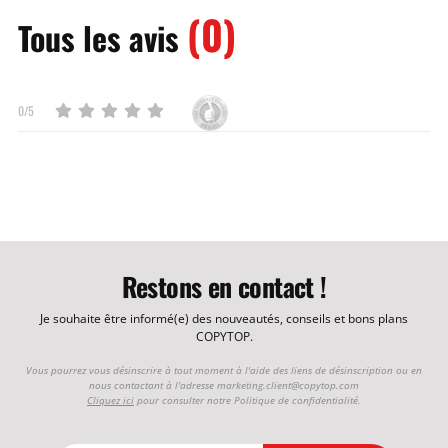
(0)
Tous les avis
0/5
Restons en contact !
Je souhaite être informé(e) des nouveautés, conseils et bons plans
COPYTOP.
Vous pourrez vous désinscrire à tout moment à l'aide des liens de désinscription ou en
nous contactant à l'adresse
marketing.client@copytop.com
Cliquez ici
pour consulter notre Politique de confidentialité.