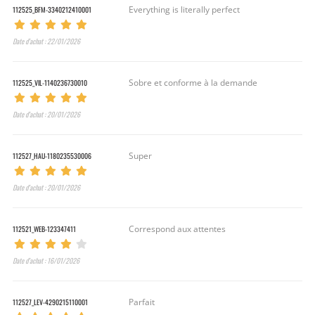
112525_BFM-3340212410001
Everything is literally perfect
Date d’achat : 22/01/2026
112525_VIL-1140236730010
Sobre et conforme à la demande
Date d’achat : 20/01/2026
112527_HAU-1180235530006
Super
Date d’achat : 20/01/2026
112521_WEB-123347411
Correspond aux attentes
Date d’achat : 16/01/2026
112527_LEV-4290215110001
Parfait