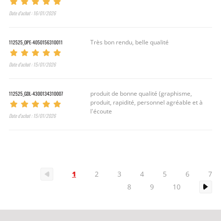
Date d’achat : 16/01/2026
112525_OPE-4050156310011
Très bon rendu, belle qualité
Date d’achat : 15/01/2026
112525_GDL-4300134310007
produit de bonne qualité (graphisme,
produit, rapidité, personnel agréable et à
l'écoute
Date d’achat : 15/01/2026
1
2
3
4
5
6
7
8
9
10