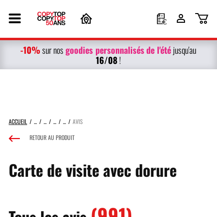
-10%
g
oodies personnalisés
de l'été
sur nos
jusqu'au
16/08
!
ACCUEIL
AVIS
RETOUR AU PRODUIT
Carte de visite avec dorure
(991)
Tous les avis