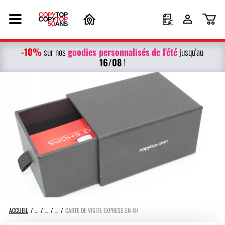
-10%
g
oodies personnalisés
de l'été
sur nos
jusqu'au
16/08
!
ACCUEIL
CARTE DE VISITE EXPRESS EN 4H