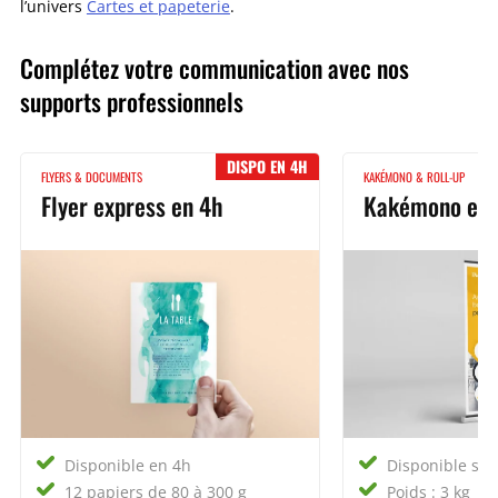
l’univers
Cartes et papeterie
.
Complétez votre communication avec nos
supports professionnels
DISPO EN 4H
FLYERS & DOCUMENTS
KAKÉMONO & ROLL-UP
Flyer express en 4h
Kakémono exp
Disponible en 4h
Disponible sou
12 papiers de 80 à 300 g
Poids : 3 kg