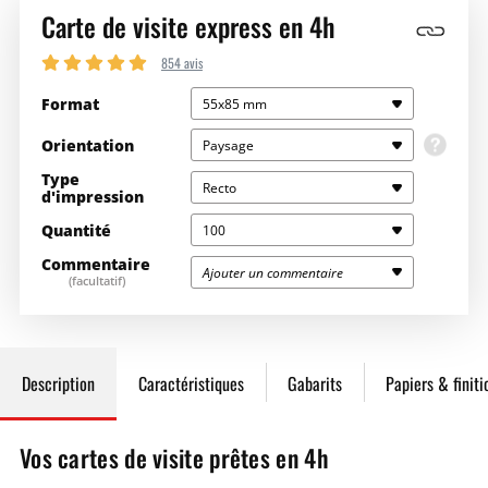
Carte de visite express en 4h
854 avis
Format
55x85 mm
Orientation
Paysage
Type
Recto
d'impression
Quantité
100
Commentaire
Ajouter un commentaire
(facultatif)
100
0,42€
42,10€
Choisissez l'orientation de votre document
Votre document se lit en paysage, que la reliure soit en haut ou sur
la gauche.
200
0,27€
54,60€
Description
Caractéristiques
Gabarits
Papiers & finiti
500
0,23€
119,00€
Vos cartes de visite prêtes en 4h