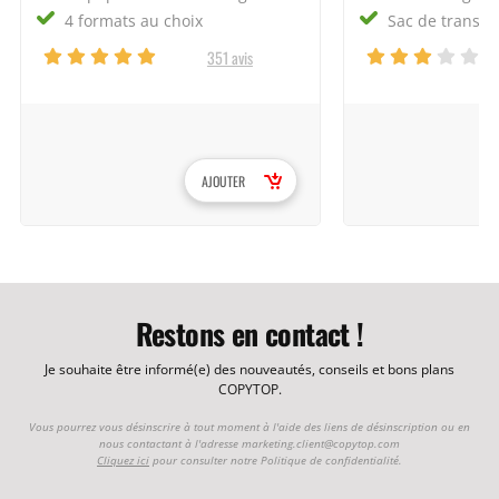
4 formats au choix
Sac de transpo
351 avis
AJOUTER
Restons en contact !
Je souhaite être informé(e) des nouveautés, conseils et bons plans
COPYTOP.
Vous pourrez vous désinscrire à tout moment à l'aide des liens de désinscription ou en
nous contactant à l'adresse
marketing.client@copytop.com
Cliquez ici
pour consulter notre Politique de confidentialité.