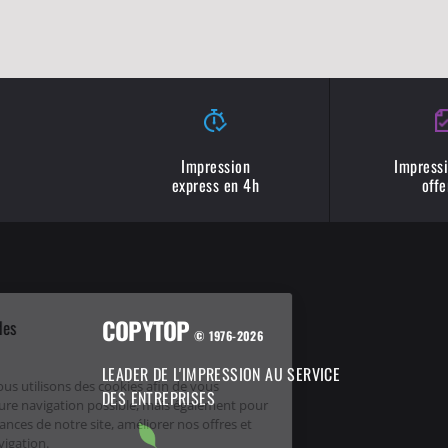
Impression
Impressi
express en 4h
offe
COPYTOP
COPYTOP utilise des
© 1976-2026
Cookies !
LEADER DE L'IMPRESSION AU SERVICE
Chez COPYTOP, nous utilisons des cookies afin de vous
DES ENTREPRISES
proposer la meilleure navigation possible, mais également pour
suivre les performances de notre site, améliorer nos offres et
sécuriser votre navigation.