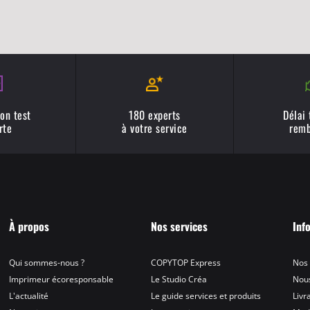
on test
180 experts
Délai
rte
à votre service
remb
À propos
Nos services
Inf
Qui sommes-nous ?
COPYTOP Express
Nos
Imprimeur écoresponsable
Le Studio Créa
Nous
L'actualité
Le guide services et produits
Livr