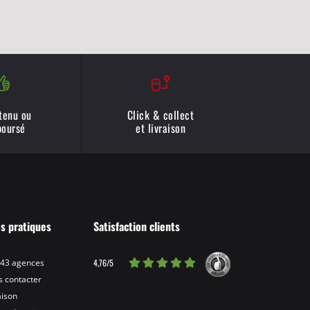
 tenu ou
Click & collect
oursé
et livraison
os pratiques
Satisfaction clients
4,76/5
 43 agences
 contacter
aison