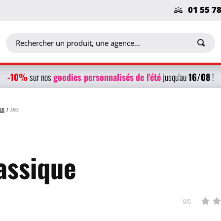
01 55 7
-10%
g
oodies personnalisés
de l'été
16/08
sur nos
jusqu'au
!
QUE
AVIS
assique
0/5