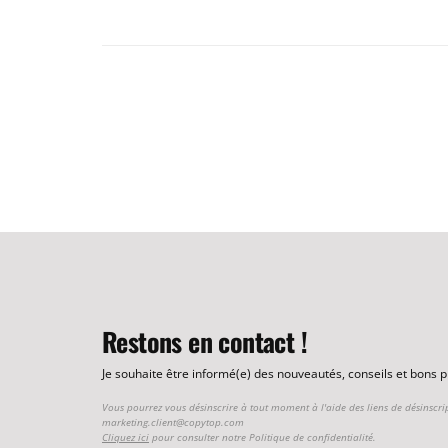
Restons en contact !
Je souhaite être informé(e) des nouveautés, conseils et bons
Vous pourrez vous désinscrire à tout moment à l'aide des liens de désinscri
marketing.client@copytop.com
Cliquez ici
pour consulter notre Politique de confidentialité.