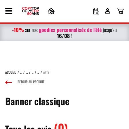
-10%
g
oodies personnalisés
de l'été
sur nos
jusqu'au
16/08
!
ACCUEIL
AVIS
RETOUR AU PRODUIT
Banner classique
(0)
Tous les avis