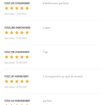
112527_ETO-1270203030002
Kakémonos parfaits
Date d’achat : 11/10/2024
112525_DUC-5400129310002
super.
Date d’achat : 27/09/2024
112527_PRE-2330181010015
Top
Date d’achat : 20/09/2024
112527_VIT-1430106130011
Correspond à ça que je voulais
Date d’achat : 15/09/2024
112527_LEV-4290185810004
parfait