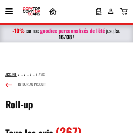
-10%
g
oodies personnalisés
de l'été
sur nos
jusqu'au
16/08
!
ACCUEIL
AVIS
RETOUR AU PRODUIT
Roll-up
(267)
Tous les avis