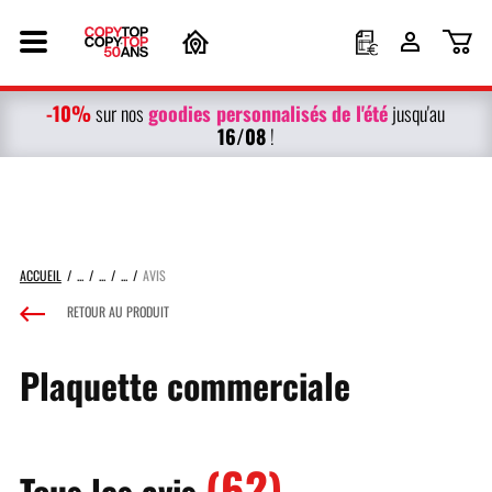
-10%
g
oodies personnalisés
de l'été
sur nos
jusqu'au
16/08
!
ACCUEIL
AVIS
RETOUR AU PRODUIT
Plaquette commerciale
(62)
Tous les avis