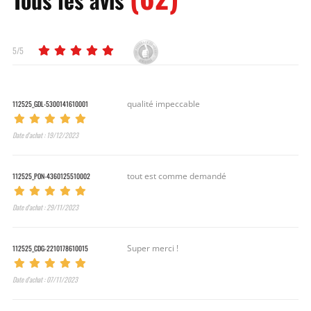
5/5
112525_GDL-5300141610001
qualité impeccable
Date d’achat : 19/12/2023
112525_PON-4360125510002
tout est comme demandé
Date d’achat : 29/11/2023
112525_CDG-2210178610015
Super merci !
Date d’achat : 07/11/2023