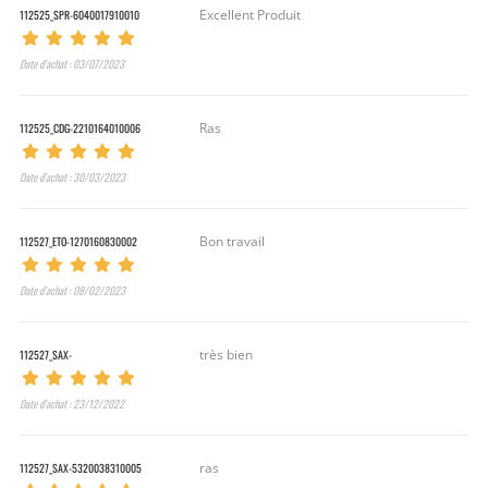
112525_SPR-6040017910010
Excellent Produit
Date d’achat : 03/07/2023
112525_CDG-2210164010006
Ras
Date d’achat : 30/03/2023
112527_ETO-1270160830002
Bon travail
Date d’achat : 08/02/2023
112527_SAX-
très bien
Date d’achat : 23/12/2022
112527_SAX-5320038310005
ras