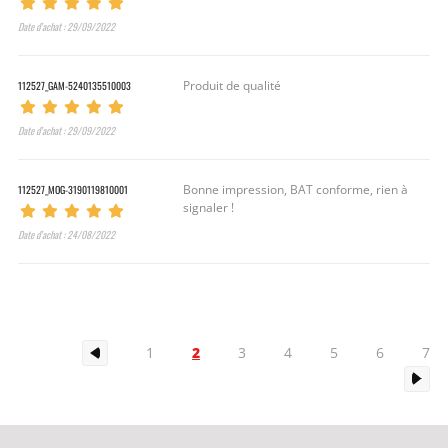
Date d’achat : 29/09/2022
112527_GAM-5240135510003
Produit de qualité
Date d’achat : 29/09/2022
112527_MOG-3190119810001
Bonne impression, BAT conforme, rien à
signaler !
Date d’achat : 24/08/2022
2
1
3
4
5
6
7