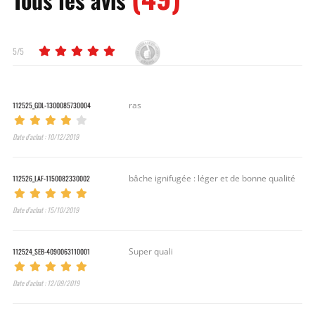
5/5
112525_GDL-1300085730004
ras
Date d’achat : 10/12/2019
112526_LAF-1150082330002
bâche ignifugée : léger et de bonne qualité
Date d’achat : 15/10/2019
112524_SEB-4090063110001
Super quali
Date d’achat : 12/09/2019