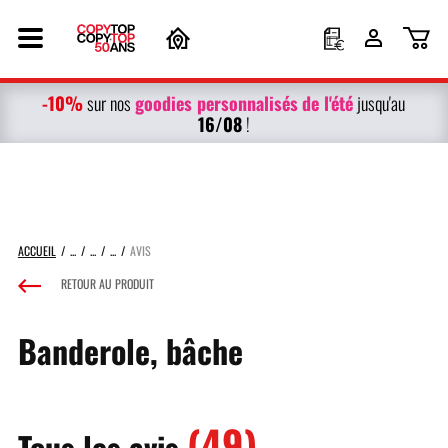
-10%
g
oodies personnalisés
de l'été
sur nos
jusqu'au
16/08
!
ACCUEIL
AVIS
RETOUR AU PRODUIT
Banderole, bâche
(49)
Tous les avis