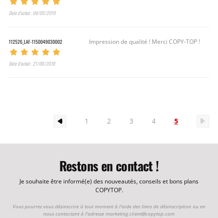
Date d’achat : 04/05/2019
112526_LAF-1150049030002
Impression de qualité ! Merci COPY-TOP !
Date d’achat : 21/06/2018
5
1
2
3
4
Restons en contact !
Je souhaite être informé(e) des nouveautés, conseils et bons plans
COPYTOP.
Vous pourrez vous désinscrire à tout moment à l'aide des liens de désinscription ou en
nous contactant à l'adresse
marketing.client@copytop.com