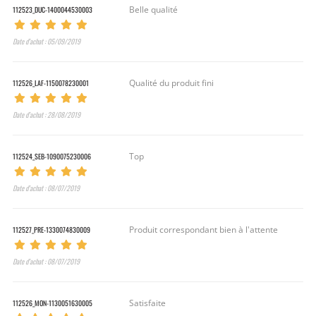
112523_DUC-1400044530003
Belle qualité
Date d’achat : 05/09/2019
112526_LAF-1150078230001
Qualité du produit fini
Date d’achat : 28/08/2019
112524_SEB-1090075230006
Top
Date d’achat : 08/07/2019
112527_PRE-1330074830009
Produit correspondant bien à l'attente
Date d’achat : 08/07/2019
112526_MON-1130051630005
Satisfaite