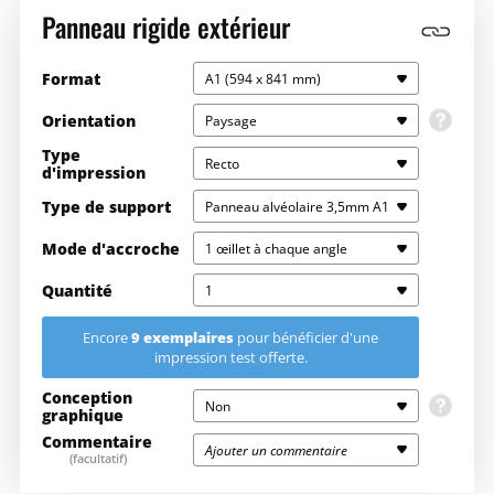
Panneau rigide extérieur
Format
A1 (594 x 841 mm)
Orientation
Paysage
Type
Recto
d'impression
Choisissez l'orientation de votre document
Votre document se lit en paysage, que la reliure soit en haut ou sur
Type de support
Panneau alvéolaire 3,5mm A1
la gauche.
Mode d'accroche
1 œillet à chaque angle
Quantité
1
9 exemplaires
Encore
pour bénéficier d'une
impression test offerte.
Saisissez la quantité souhaitée ici
110,16€
110,16€
Conception
Non
graphique
1
110,16€
110,16€
Commentaire
Ajouter un commentaire
Vous ne disposez pas d’un fichier prêt à imprimer ? Nos graphistes
(facultatif)
s’en chargent pour vous ! En choisissant cette option, nous
5
92,47€
462,39€