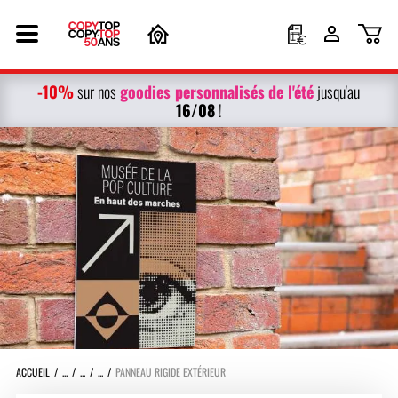
-10%
g
oodies personnalisés
de l'été
sur nos
jusqu'au
16/08
!
ACCUEIL
PANNEAU RIGIDE EXTÉRIEUR