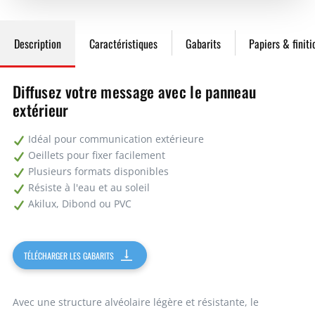
réalisons la mise en page de vos visuels selon vos besoins.
10
70,90€
709,08€
Description
Caractéristiques
Gabarits
Papiers & finiti
50
39,61€
1980,50€
Diffusez votre message avec le panneau
extérieur
100
34,92€
3492,00€
Idéal pour communication extérieure
Oeillets pour fixer facilement
Demandez un devis
Plusieurs formats disponibles
Résiste à l'eau et au soleil
Akilux, Dibond ou PVC
TÉLÉCHARGER LES GABARITS
Avec une structure alvéolaire légère et résistante, le