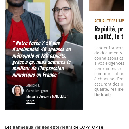
ACTUALITÉ DE L'IMPRE
Rapidité, prox
qualité, le tri
“ Notre Force ? 50 ans
d'ancienneté, 40 agences en
Leader français d
de documents rel
métropole et 180 experts,
connaissons et s
grâce à ça, nous sommes le
à vos exigences et
meilleur de l’impression
contraintes en ma
numérique en France ”
communication. 
à chacune d’entre
assurant des pres
AMANDINE R.
qualité, réalisées.
Conseiller agence
Lire la suite
Marseille Canebière MARSEILLE 1
13001
panneaux rigides extérieurs
Les
de COPYTOP se