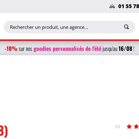
01 55 7
-10%
g
oodies personnalisés
de l'été
16/08
sur nos
jusqu'au
!
8)
5/5