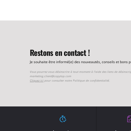
Restons en contact !
Je souhaite être informé(e) des nouveautés, conseils et bons
Vous pourrez vous désinscrire à tout moment à l'aide des liens de désinscri
marketing.client@copytop.com
Cliquez ici
pour consulter notre Politique de confidentialité.