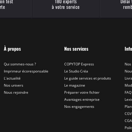
on test
180 experts
Délai
rte
à votre service
remb
À propos
Nos services
Inf
Qui sommes-nous ?
COPYTOP Express
Nos
Imprimeur écoresponsable
Le Studio Créa
Nous
L'actualité
Le guide services et produits
Livr
Nos univers
Le magazine
Mod
Nous rejoindre
Préparer votre fichier
FAQ
Avantages entreprise
Lex
Nos engagements
Plan
CGV
CG
Poli