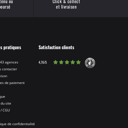
 tenu ou
Click & collect
oursé
et livraison
os pratiques
Satisfaction clients
4,76/5
 43 agences
 contacter
aison
es de paiement
ique
 du site
 / CGU
A
tique de confidentialité