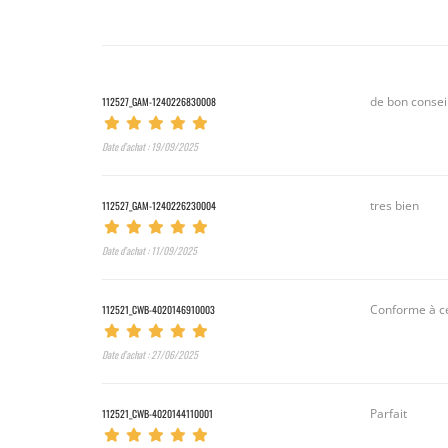
112527_GAM-1240226830008
de bon conseil
Date d’achat : 19/09/2025
112527_GAM-1240226230004
tres bien
Date d’achat : 11/09/2025
112521_CWB-4020146910003
Conforme à ce
Date d’achat : 27/06/2025
112521_CWB-4020144110001
Parfait