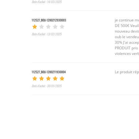
Date d’achat : 14/03/2025
112527_BOU-1280212930003
je continue mo
DE 500€ Veuill
nouveau devis 
Date d’achat : 13/02/2025
oub le vendeu
30% J'ai accep
PRODUIT pris p
violences ver
112527_BOU-1280211930004
Le produit ré
Date d’achat : 30/01/2025