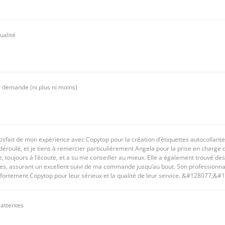
ualité
 demande (ni plus ni moins)
atisfait de mon expérience avec Copytop pour la création d’étiquettes autocollantes
déroulé, et je tiens à remercier particulièrement Angela pour la prise en charge
, toujours à l’écoute, et a su me conseiller au mieux. Elle a également trouvé de
es, assurant un excellent suivi de ma commande jusqu’au bout. Son professionna
rtement Copytop pour leur sérieux et la qualité de leur service. &#128077;&#
attentes