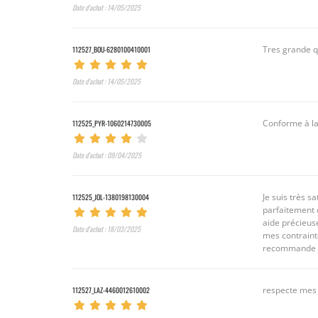
Date d’achat : 14/05/2025
112527_BOU-6280100410001
Tres grande q
Date d’achat : 14/05/2025
112525_PYR-1060214730005
Conforme à la
Date d’achat : 09/04/2025
112525_JOL-1380198130004
Je suis très s
parfaitement 
aide précieuse
Date d’achat : 18/03/2025
mes contraint
recommande fo
112527_LAZ-4460012610002
respecte mes 