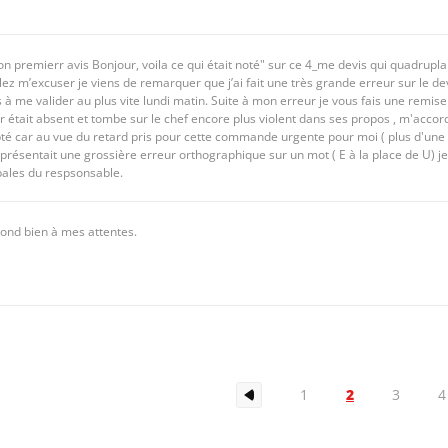
n premierr avis Bonjour, voila ce qui était noté" sur ce 4_me devis qui quadrupl
ez m’excuser je viens de remarquer que j’ai fait une très grande erreur sur le devi
à me valider au plus vite lundi matin. Suite à mon erreur je vous fais une remise d
r était absent et tombe sur le chef encore plus violent dans ses propos , m'acco
té car au vue du retard pris pour cette commande urgente pour moi ( plus d'une s
résentait une grossière erreur orthographique sur un mot ( E à la place de U) je n'
bales du respsonsable.
pond bien à mes attentes.
2
1
3
4