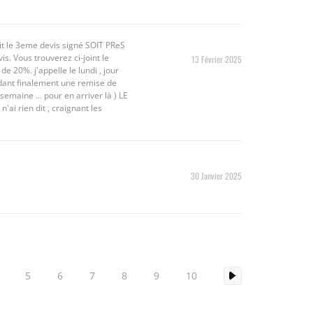
ait le 3eme devis signé SOIT PReS
s. Vous trouverez ci-joint le
13 Février 2025
e 20%. j'appelle le lundi , jour
rdant finalement une remise de
emaine ... pour en arriver là ) LE
ai rien dit , craignant les
30 Janvier 2025
5
6
7
8
9
10