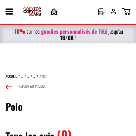
-10%
g
oodies personnalisés
de l'été
sur nos
jusqu'au
16/08
!
ACCUEIL
AVIS
RETOUR AU PRODUIT
Polo
(0)
Tous les avis