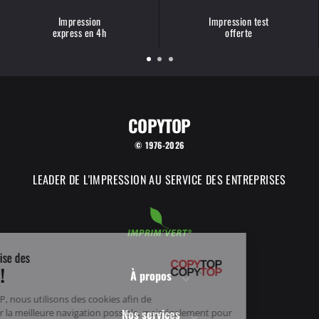
Impression
Impression test
express en 4h
offerte
COPYTOP
© 1976-2026
LEADER DE L'IMPRESSION AU SERVICE DES ENTREPRISES
COPYTOP utilise des
Cookies !
À propos
Chez COPYTOP, nous utilisons des cookies afin de
Nos services
vous proposer la meilleure navigation possible, mais également pour