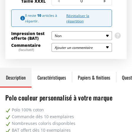
Taille XXXL
100
13,06€
1306,00€
Il reste
10
articles à
Réinitialiser la
répartition
répartir.
200
10,59€
2118,00€
Impression test
Non
offerte (BAT)
Commentaire
Demandez un devis
Ajouter un commentaire
Pour toute commande supérieure à 10 exemplaires, nous vous
(facultatif)
offrons un B.A.T. (Bon A Tirer) qui vous permet de valider le rendu
final.
Seulement après votre accord
, nous lancerons
l’impression.
Description
Caractéristiques
Papiers & finitions
Quest
Polo couleur personnalisé à votre marque
Polo 100% coton
Commande dès 10 exemplaires
Nombreuses coloris disponibles
BAT offert dès 10 exemplaires