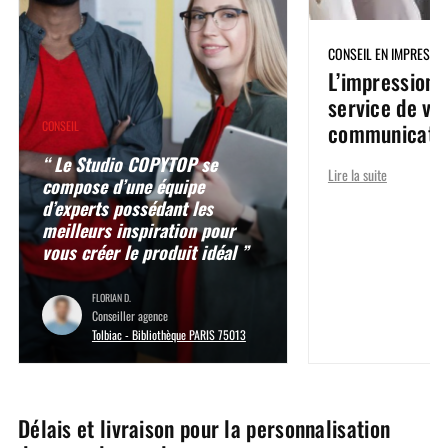
CONSEIL EN IMPRESSI
L’impression t
service de vo
communicati
CONSEIL
“ Le Studio COPYTOP se
Lire la suite
compose d’une équipe
d’experts possédant les
meilleurs inspiration pour
vous créer le produit idéal ”
FLORIAN D.
Conseiller agence
Tolbiac - Bibliothèque PARIS 75013
Délais et livraison pour la personnalisation