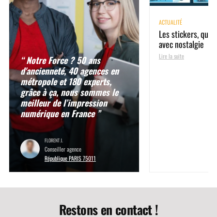
ACTUALITÉ
Les stickers, quan
avec nostalgie
Lire la suite
“ Notre Force ? 50 ans
d'ancienneté, 40 agences en
métropole et 180 experts,
grâce à ça, nous sommes le
meilleur de l’impression
numérique en France ”
FLORENT J.
Conseiller agence
République PARIS 75011
Restons en contact !