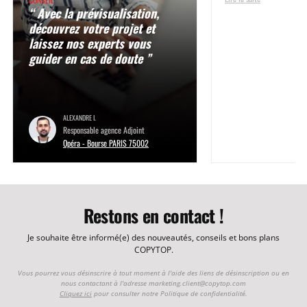
“ Avec la prévisualisation,
découvrez votre projet et
laissez nos experts vous
guider en cas de doute ”
ALEXANDRE I.
Responsable agence Adjoint
Opéra - Bourse PARIS 75002
Restons en contact !
Je souhaite être informé(e) des nouveautés, conseils et bons plans
COPYTOP.
Vous pourrez vous désinscrire à tout moment à l'aide des liens de désinscription ou en
nous contactant à l'adresse
marketing.client@copytop.com
Cliquez ici
pour consulter notre Politique de confidentialité.