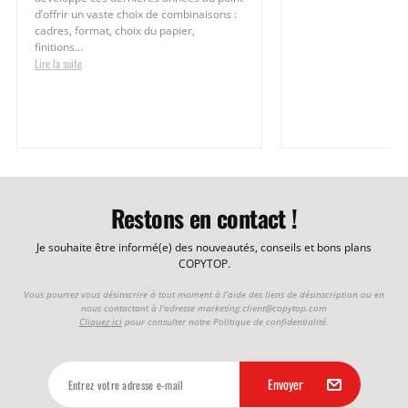
d’offrir un vaste choix de combinaisons :
cadres, format, choix du papier,
finitions…
Lire la suite
Restons en contact !
Je souhaite être informé(e) des nouveautés, conseils et bons plans
COPYTOP.
Vous pourrez vous désinscrire à tout moment à l'aide des liens de désinscription ou en
nous contactant à l'adresse
marketing.client@copytop.com
Cliquez ici
pour consulter notre Politique de confidentialité.