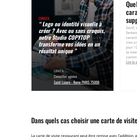
Devenir écoresponsable
Quel
en un clic
car
supp
CONSEIL
Lire la suite
“ Logo ou identité visuelle à
Serif, 
créer ? Avec ou sans croquis,
fantai
notre Studio COPYTOP
caract
transforme vos idées en un
s’en 
jour !
résultat unique ”
la mie
commun
Lire la s
LUCAS G.
Conseiller agence
Saint Lazare - Rome PARIS 75008
Dans quels cas choisir une carte de visit
La carte de visite restaurant peut être remise avec l’additio