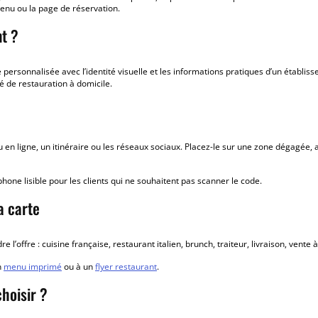
menu ou la page de réservation.
nt ?
 personnalisée avec l’identité visuelle et les informations pratiques d’un établis
té de restauration à domicile.
en ligne, un itinéraire ou les réseaux sociaux. Placez-le sur une zone dégagée, av
e lisible pour les clients qui ne souhaitent pas scanner le code.
a carte
’offre : cuisine française, restaurant italien, brunch, traiteur, livraison, vente 
n
menu imprimé
ou à un
flyer restaurant
.
choisir ?