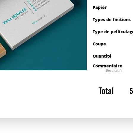
Papier
Types de finitions
Type de pelliculag
Coupe
Quantité
Commentaire
(facultatif)
Quantité
Pr
100
Total
5
200
300