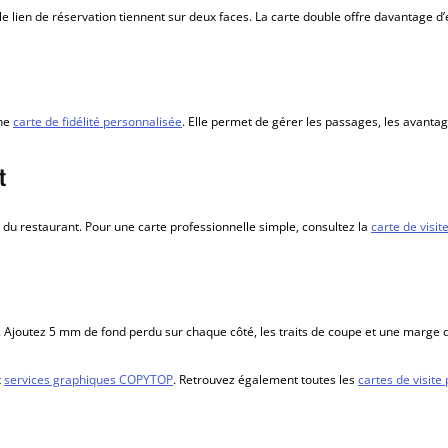
 le lien de réservation tiennent sur deux faces. La carte double offre davantage d
une
carte de fidélité personnalisée
. Elle permet de gérer les passages, les avantag
t
é du restaurant. Pour une carte professionnelle simple, consultez la
carte de visit
Ajoutez 5 mm de fond perdu sur chaque côté, les traits de coupe et une marge de
x
services graphiques COPYTOP
. Retrouvez également toutes les
cartes de visite