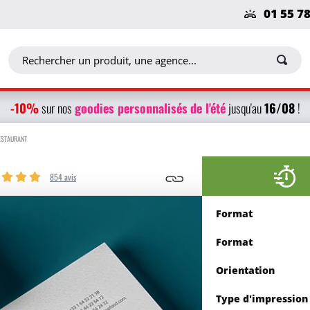
01 55 7
-10%
g
oodies personnalisés
de l'été
16/08
sur nos
jusqu'au
!
RESTAURANT
854 avis
Format
Format
Orientation
Type d'impression