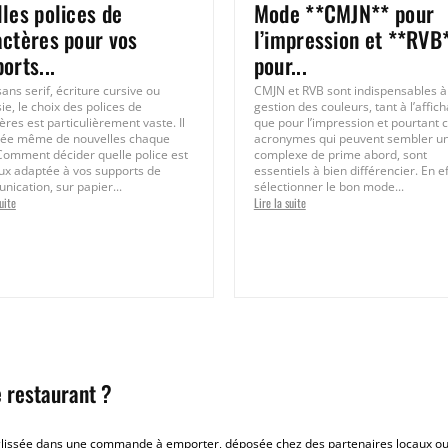
les polices de
Mode **CMJN** pour
actères pour vos
l’impression et **RVB
orts...
pour...
sans serif, écriture cursive ou
CMJN et RVB sont indispensables à
sie, le choix des polices de
gestion des couleurs, tant à l’affic
ères est particulièrement vaste. Il
que pour l’impression et pourtant 
crée même de nouvelles chaque
acronymes qui peuvent sembler u
 Comment décider quelle police est
complexe de prime abord, sont
ux adaptée à vos supports de
essentiels à bien différencier. En ef
ication, sur papier...
sélectionner le bon mode...
uite
Lire la suite
e restaurant ?
n, glissée dans une commande à emporter, déposée chez des partenaires locaux ou