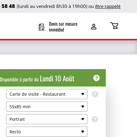
8 58 48
(lundi au vendredi 8h30 à 19h00) ou
être rappelé
Devis sur mesure
immédiat
Lundi 10 Août
Disponible à partir du
Carte de visite - Restaurant
Date de livraison
55x85 mm
Retrait agence
Mar 11 Août
Gratuit
Portrait
Livraison coursier
Recto