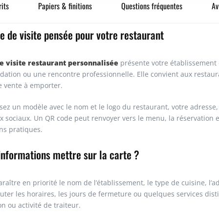
its
Papiers & finitions
Questions fréquentes
Av
400
e de visite pensée pour votre restaurant
500
e visite restaurant personnalisée
présente votre établissement e
600
tion ou une rencontre professionnelle. Elle convient aux restaurant
de vente à emporter.
700
sez un modèle avec le nom et le logo du restaurant, votre adresse, v
x sociaux. Un QR code peut renvoyer vers le menu, la réservation en
800
ns pratiques.
informations mettre sur la carte ?
900
1000
raître en priorité le nom de l’établissement, le type de cuisine, l’
ter les horaires, les jours de fermeture ou quelques services distin
on ou activité de traiteur.