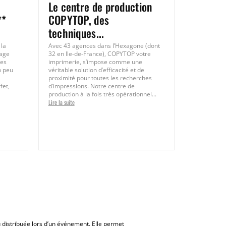
Le centre de production
**
COPYTOP, des
techniques...
 la
Avec 43 agences dans l’Hexagone (dont
hage
32 en Ile-de-France), COPYTOP votre
ces
imprimerie, s’impose comme une
n peu
véritable solution d’efficacité et de
proximité pour toutes les recherches
fet,
d’impressions. Notre centre de
production à la fois très opérationnel...
Lire la suite
 distribuée lors d’un événement. Elle permet