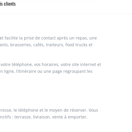
is clients
0,21€
84,40€
0,18€
92,50€
t facilite la prise de contact après un repas, une
0,16€
98,40€
s, brasseries, cafés, traiteurs, food trucks et
0,14€
102,20€
otre téléphone, vos horaires, votre site internet et
 ligne, l’itinéraire ou une page regroupant les
0,13€
108,80€
0,12€
115,20€
0,12€
121,00€
adresse, le téléphone et le moyen de réserver. Vous
ctifs : terrasse, livraison, vente à emporter,
Demandez un devis