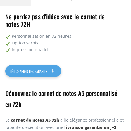
20
6,69€
133,80€
Ne perdez pas d'idées avec le carnet de
notes 72H
50
5,31€
265,50€
Personnalisation en 72 heures
100
5,22€
522,00€
Option vernis
Impression quadri
Demandez un devis
TÉLÉCHARGER LES GABARITS
Découvrez le carnet de notes A5 personnalisé
en 72h
carnet de notes A5 72h
Le
allie élégance professionnelle et
livraison garantie en J+3
rapidité d'exécution avec une