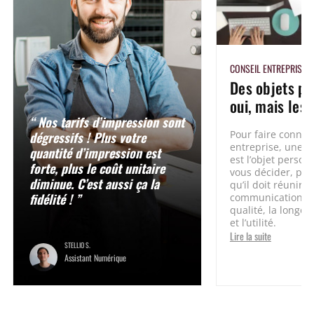
CONSEIL ENTREPRISE
Des objets pu
oui, mais les
“ Nos tarifs d’impression sont
dégressifs ! Plus votre
Pour faire connaît
entreprise, une 
quantité d’impression est
est l’objet person
forte, plus le coût unitaire
vous décider, pen
diminue. C’est aussi ça la
qu’il doit réunir 
fidélité ! ”
communication soit
qualité, la longév
et l’utilité.
Lire la suite
STELLIO S.
Assistant Numérique