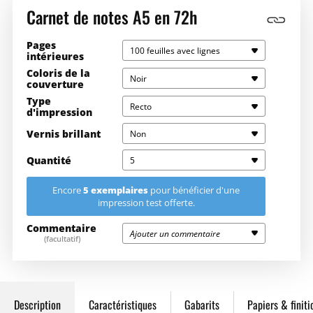
Carnet de notes A5 en 72h
Pages
100 feuilles avec lignes
intérieures
Coloris de la
Noir
couverture
Type
Recto
d'impression
Vernis brillant
Non
Quantité
5
5 exemplaires
Encore
pour bénéficier d'une
impression test offerte.
Saisissez la quantité souhaitée ici
13,50€
67,50€
Commentaire
Ajouter un commentaire
(facultatif)
5
13,50€
67,50€
10
9,00€
90,00€
Description
Caractéristiques
Gabarits
Papiers & finiti