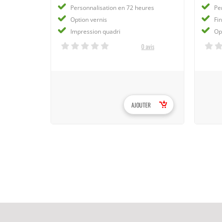
Personnalisation en 72 heures
Disponible en 4h
Pe
Option vernis
12 papiers de 80 à 300 g
Fi
Impression quadri
4 formats au choix
Opt
351 avis
0 avis
AJOUTER