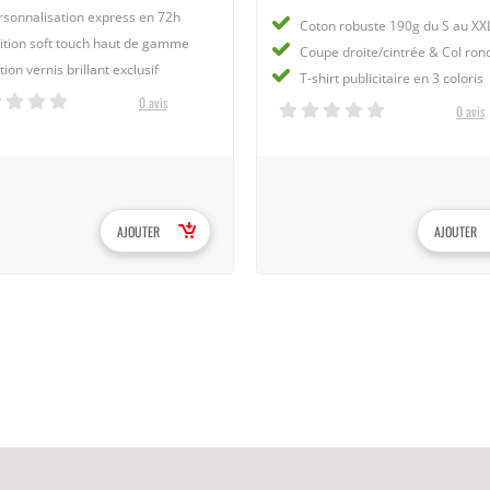
rsonnalisation express en 72h
Coton robuste 190g du S au XX
nition soft touch haut de gamme
Coupe droite/cintrée & Col ron
ion vernis brillant exclusif
T-shirt publicitaire en 3 coloris
0 avis
0 avis
AJOUTER
AJOUTER