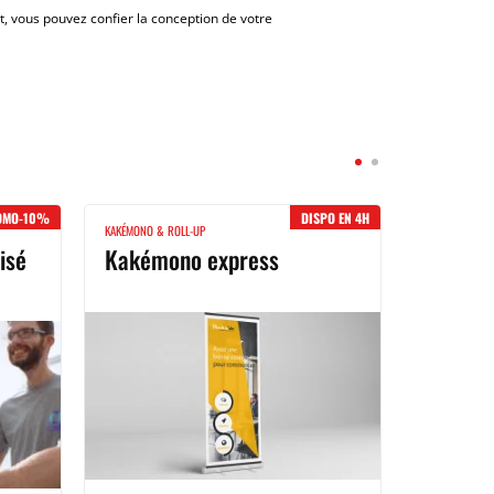
t, vous pouvez confier la conception de votre
OMO-10%
DISPO EN 4H
KAKÉMONO & ROLL-UP
isé
Kakémono express