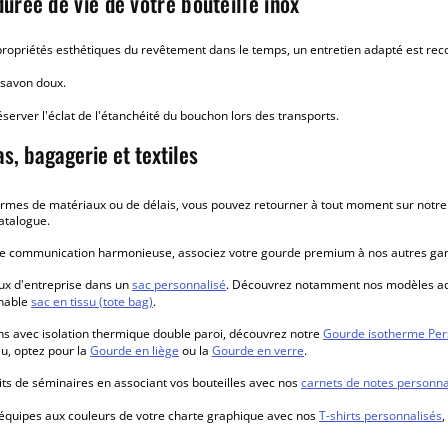
urée de vie de votre bouteille inox
propriétés esthétiques du revêtement dans le temps, un entretien adapté est r
 savon doux.
éserver l'éclat de l'étanchéité du bouchon lors des transports.
s, bagagerie et textiles
n termes de matériaux ou de délais, vous pouvez retourner à tout moment sur notr
atalogue.
e communication harmonieuse, associez votre gourde premium à nos autres g
ux d'entreprise dans un
sac personnalisé
. Découvrez notamment nos modèles a
rnable
sac en tissu (tote bag)
.
s avec isolation thermique double paroi, découvrez notre
Gourde isotherme Per
au, optez pour la
Gourde en liège
ou la
Gourde en verre
.
ts de séminaires en associant vos bouteilles avec nos
carnets de notes personna
 équipes aux couleurs de votre charte graphique avec nos
T-shirts personnalisés
,