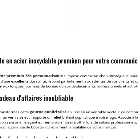
ble en acier inoxydable premium pour votre communic
rde premium 72h personnalisable
s'impose comme un choix stratégique pour 
 d'une excellente durabilité, répond parfaitement aux attentes de vos clients et c
bien aux longues journées de bureau qu'aux déplacements professionnels et activit
deau d'affaires inoubliable
transformez cette
gourde publicitaire
en inox en un véritable vecteur de commu
 un vernis sélectif apporte un relief brillant sophistiqué à votre logo. Associé à l
ion sensoriel, élégant et mémorable, idéal à offrir lors de salons professionnel
t la garantie de booster durablement la visibilité de votre marque.