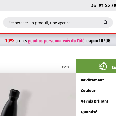
01 55 7
-10%
g
oodies personnalisés
de l'été
16/08
sur nos
jusqu'au
!
Di
Revêtement
Couleur
Vernis brillant
Quantité