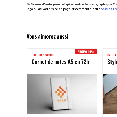
💡
Besoin d'aide pour adapter votre fichier graphique ?
N
logo ou de votre mise en page directement à notre
Studio Cré
Vous aimerez aussi
PROMO-10%
ÉCRITURE & BUREAU
ÉCRITUR
Carnet de notes A5 en 72h
Flyer express en 4h
Sty