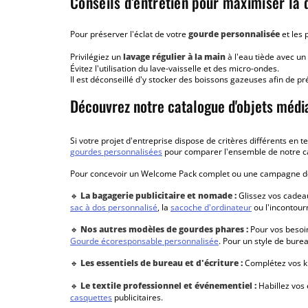
Conseils d’entretien pour maximiser la d
Pour préserver l'éclat de votre
gourde personnalisée
et les 
Privilégiez un
lavage régulier à la main
à l'eau tiède avec un
Évitez l'utilisation du lave-vaisselle et des micro-ondes.
Il est déconseillé d'y stocker des boissons gazeuses afin de pr
Découvrez notre catalogue d'objets média
Si votre projet d'entreprise dispose de critères différents e
gourdes personnalisées
pour comparer l'ensemble de notre c
Pour concevoir un Welcome Pack complet ou une campagne d
🔹
La bagagerie publicitaire et nomade :
Glissez vos cadea
sac à dos personnalisé
, la
sacoche d'ordinateur
ou l'incontou
🔹
Nos autres modèles de gourdes phares :
Pour vos besoin
Gourde écoresponsable personnalisée
. Pour un style de bure
🔹
Les essentiels de bureau et d'écriture :
Complétez vos ki
🔹
Le textile professionnel et événementiel :
Habillez vos
casquettes
publicitaires.