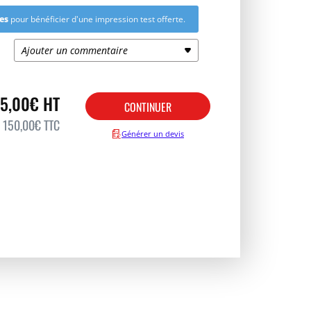
Mer 12 Août
+15,10 €
es
pour bénéficier d'une impression test offerte.
ix unitaire HT
Prix total HT
Livraison Chronopost
Ajouter un commentaire
Jeu 13 Août
+29,50 €
 souhaitée ici
25,00€
125,00€
Sous réserve d’éligibilité de votre adresse
25,00€ HT
25,00€
125,00€
CONTINUER
de livraison :
Voir les conditions
150,00€ TTC
Générer un devis
17,00€
170,00€
15,50€
387,50€
15,00€
750,00€
13,30€
1330,00€
Demandez un devis