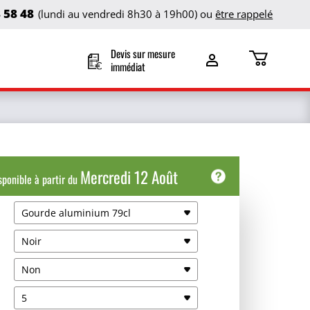
8 58 48
(lundi au vendredi 8h30 à 19h00) ou
être rappelé
Devis sur mesure
immédiat
Mercredi 12 Août
sponible à partir du
Gourde aluminium 79cl
Date de livraison
Noir
Retrait agence
Jeu 13 Août
Gratuit
Non
Livraison coursier
5