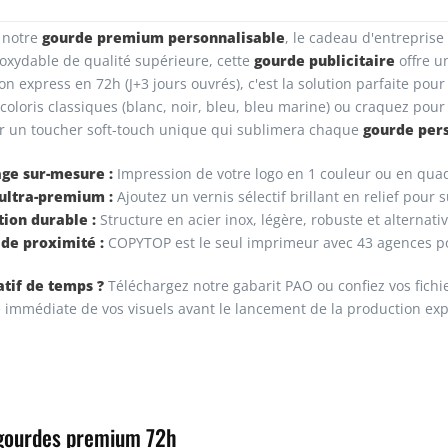
gourde premium personnalisable
 notre
, le cadeau d'entreprise
gourde publicitaire
noxydable de qualité supérieure, cette
offre u
son express en 72h (J+3 jours ouvrés), c'est la solution parfaite po
coloris classiques (blanc, noir, bleu, bleu marine) ou craquez pour 
gourde per
r un toucher soft-touch unique qui sublimera chaque
ge sur-mesure :
Impression de votre logo en 1 couleur ou en quad
ultra-premium :
Ajoutez un vernis sélectif brillant en relief pour 
ion durable :
Structure en acier inox, légère, robuste et alternati
de proximité :
COPYTOP est le seul imprimeur avec 43 agences po
tif de temps ?
Téléchargez notre gabarit PAO ou confiez vos fichi
 immédiate de vos visuels avant le lancement de la production exp
s gourdes premium 72h