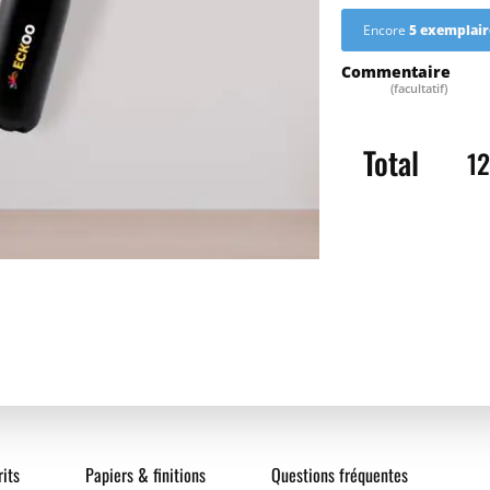
Encore
5 exemplair
Quantité
Pr
Commentaire
Saisissez la quantité
(facultatif)
Total
1
5
10
25
50
100
its
Papiers & finitions
Questions fréquentes