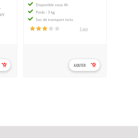
Disponible sous 4h
L
Poids : 3 kg
d/V
Sac de transport inclu
2 avis
AJOUTER