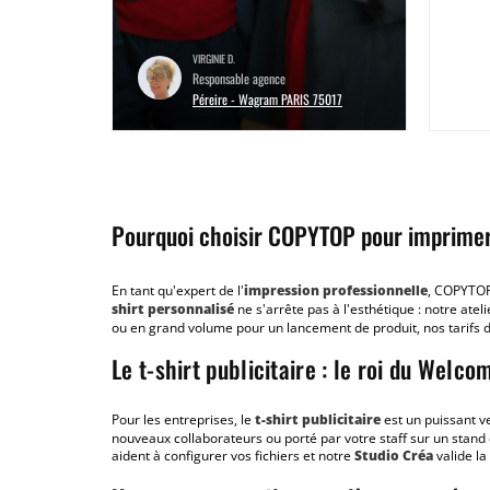
des stratégies bien...
Lire la suite
VIRGINIE D.
Responsable agence
Péreire - Wagram PARIS 75017
Pourquoi choisir COPYTOP pour imprimer 
En tant qu'expert de l'
impression professionnelle
, COPYTOP
shirt personnalisé
ne s'arrête pas à l'esthétique : notre ate
ou en grand volume pour un lancement de produit, nos tarifs dé
Le t-shirt publicitaire : le roi du Welc
Pour les entreprises, le
t-shirt publicitaire
est un puissant v
nouveaux collaborateurs ou porté par votre staff sur un stan
aident à configurer vos fichiers et notre
Studio Créa
valide la