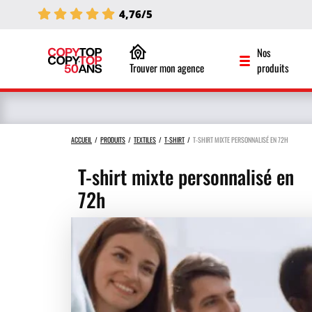
4,76/5
Nos
Trouver mon agence
produits
ACCUEIL
PRODUITS
TEXTILES
T-SHIRT
T-SHIRT MIXTE PERSONNALISÉ EN 72H
T-shirt mixte personnalisé en
72h