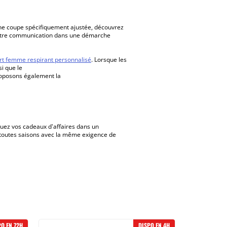
ne coupe spécifiquement ajustée, découvrez
 votre communication dans une démarche
irt femme respirant personnalisé
. Lorsque les
i que le
 proposons également la
buez vos cadeaux d'affaires dans un
toutes saisons avec la même exigence de
PO EN 72H
DISPO EN 4H