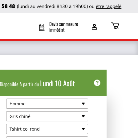
8 58 48
(lundi au vendredi 8h30 à 19h00) ou
être rappelé
Devis sur mesure
immédiat
Lundi 10 Août
Disponible à partir du
Date de livraison
Homme
Retrait agence
Gris chiné
Mar 11 Août
Gratuit
Tshirt col rond
Livraison coursier