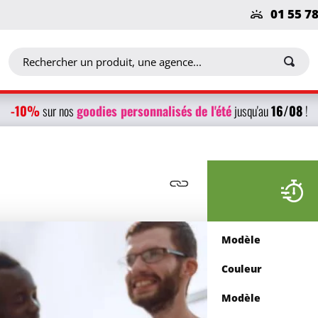
01 55 7
-10%
g
oodies personnalisés
de l'été
16/08
sur nos
jusqu'au
!
Modèle
Couleur
Modèle