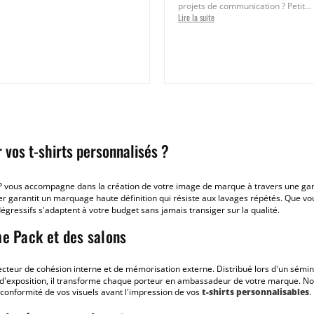
projets de communication ? Petit...
Lire la suite
vos t-shirts personnalisés ?
 vous accompagne dans la création de votre image de marque à travers une ga
lier garantit un marquage haute définition qui résiste aux lavages répétés. Que vo
gressifs s'adaptent à votre budget sans jamais transiger sur la qualité.
ome Pack et des salons
ecteur de cohésion interne et de mémorisation externe. Distribué lors d'un sémi
d d'exposition, il transforme chaque porteur en ambassadeur de votre marque. No
 conformité de vos visuels avant l'impression de vos
t-shirts personnalisables
.