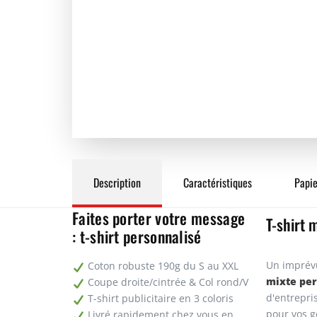
Description
Caractéristiques
Papie
Faites porter votre message
T-shirt 
: t-shirt personnalisé
Un imprévu
Coton robuste 190g du S au XXL
mixte per
Coupe droite/cintrée & Col rond/V
d'entrepri
T-shirt publicitaire en 3 coloris
pour vos g
Livré rapidement chez vous en