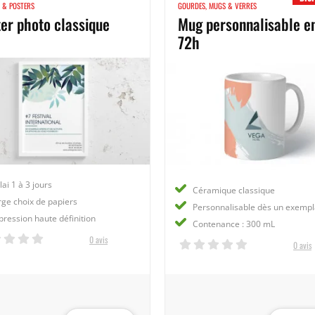
S & POSTERS
GOURDES, MUGS & VERRES
er photo classique
Mug personnalisable e
72h
ai 1 à 3 jours
Céramique classique
rge choix de papiers
Personnalisable dès un exempl
pression haute définition
Contenance : 300 mL
0 avis
0 avis