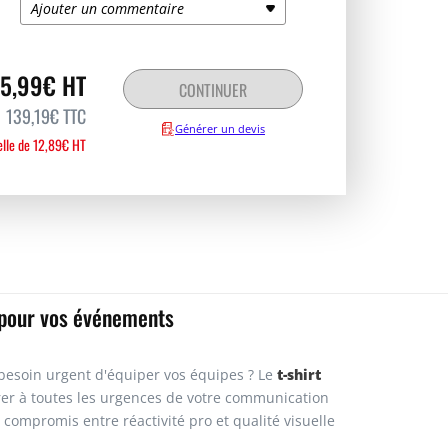
Ajouter un commentaire
Pour toute commande supérieure à 10
exemplaires, nous vous offrons un B.A.T.
8,09€
809,00€
(Bon A Tirer) qui vous permet de valider le
rendu final.
15,99€ HT
CONTINUER
Seulement après votre accord
, nous
Demandez un devis
lancerons l’impression.
139,19€ TTC
Générer un devis
lle
de 12,89€ HT
s pour vos événements
t-shirt
besoin urgent d'équiper vos équipes ? Le
arer à toutes les urgences de votre communication
 compromis entre réactivité pro et qualité visuelle