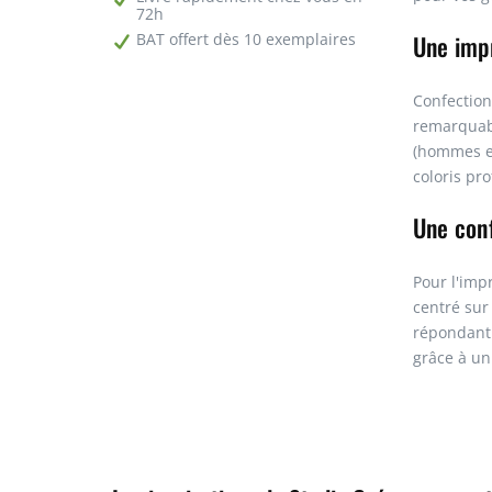
72h
Une imp
BAT offert dès 10 exemplaires
Confection
remarquabl
(hommes et
coloris pro
Une conf
Pour l'imp
centré sur
répondant 
grâce à un