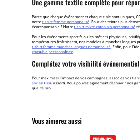
Une gamme textile complète pour répon
Parce que chaque événement et chaque cible sont uniques, CO
notre
t-shirt femme personnalisé
. Pour des teintes plus dense
écoresponsable ? Notre
t-shirt mixte coton bio personnalisé
ré
Pour les événements sportifs ou les métiers physiques, privilé
températures fraîchissent, nos modèles à manches longues pre
t-shirt femme manches longues personnalisé
. Enfin, pour l'i
chasuble personnalisée
.
Complétez votre visibilité événementiel
Pour maximiser l'impact de vos campagnes, associez vos t-shi
sac en tissu
assorti. Vous pouvez également découvrir nos ga
qualité pro.
Vous aimerez aussi
PROMO-10%