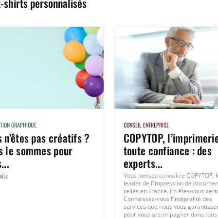
t-shirts personnalisés
ATION GRAPHIQUE
CONSEIL ENTREPRISE
 n’êtes pas créatifs ?
COPYTOP, l’imprimeri
s le sommes pour
toute confiance : des
...
experts...
uite
Vous pensez connaître COPYTOP, l
leader de l’impression de documen
reliés en France. En êtes-vous cert
Connaissez-vous l’intégralité des
services que nous vous garantisso
pour vous accompagner dans tous