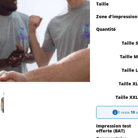
Taille
Zone d'impression
Quantité
Taille 
Quantité
Pr
Taille 
Saisissez la quantité
Taille 
1
Taille X
10
Taille XX
Il reste
10
a
25
Impression test
offerte (BAT)
50