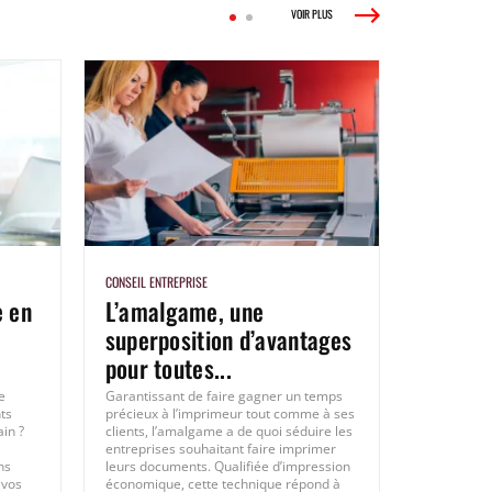
VOIR PLUS
CONSEIL ENTREPRISE
e en
L’amalgame, une
superposition d’avantages
pour toutes...
e
Garantissant de faire gagner un temps
ts
précieux à l’imprimeur tout comme à ses
ain ?
clients, l’amalgame a de quoi séduire les
entreprises souhaitant faire imprimer
ns
leurs documents. Qualifiée d’impression
 vos
économique, cette technique répond à