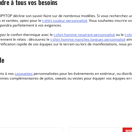
dre à tous vos besoins
PYTOP décline son savoir-faire sur de nombreux modèles. Si vous recherchez u
s et variées, optez pour le
t-shirt couleur personnalisé
. Vous souhaitez inscrire
pondra parfaitement à vos exigences.
giez le confort thermique avec le
t-shirt homme respirant personnalisé
ou le
t-sh
nnent le relais : découvrez le
t-shirt homme manches longues personnalisé
ains
dentification rapide de vos équipes sur le terrain ou lors de manifestations, nous
le
rts à nos
casquettes
personnalisées pour les événements en extérieur, ou distri
mmes complémentaires de polos, sweats ou vestes pour équiper vos équipes en 
DIS