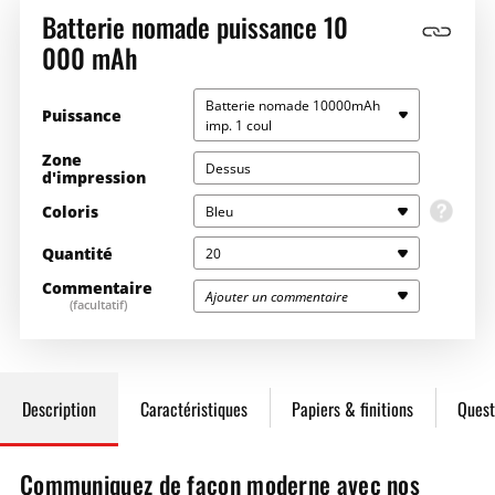
Batterie nomade puissance 10
000 mAh
Batterie nomade 10000mAh
Puissance
imp. 1 coul
Zone
Dessus
d'impression
Coloris
Bleu
Quantité
20
Le coloris sera la couleur dominante du stylo.
Commentaire
Ajouter un commentaire
(facultatif)
Saisissez la quantité souhaitée ici
€
€
20
31,64€
632,80€
Description
Caractéristiques
Papiers & finitions
Quest
50
27,13€
1356,50€
Communiquez de façon moderne avec nos