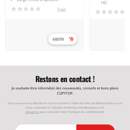
HD
0 avis
AJOUTER
Restons en contact !
Je souhaite être informé(e) des nouveautés, conseils et bons plans
COPYTOP.
Vous pourrez vous désinscrire à tout moment à l'aide des liens de désinscription ou en
nous contactant à l'adresse
marketing.client@copytop.com
Cliquez ici
pour consulter notre Politique de confidentialité.