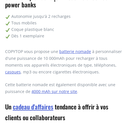
power banks
75
24,36€
1827,00€
Autonomie jusqu'à 2 recharges
100
22,61€
Tous mobiles
2261,00€
Coque plastique blanc
Dès 1 exemplaire
Demandez un devis
COPYTOP vous propose une
batterie nomade
à personnaliser
d'une puissance de 10 000mAh pour recharger à tous
moments vos appareils électroniques de type, téléphones,
casques
, mp3 ou encore cigarettes électroniques.
Cette batterie nomade est également disponible avec une
puissance de
4000 mAh sur notre site
.
Un
cadeau d'affaires
tendance à offrir à vos
clients ou collaborateurs