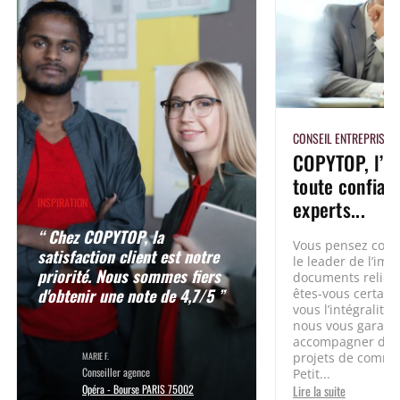
CONSEIL ENTREPRISE
COPYTOP, l’i
toute confian
experts...
INSPIRATION
“ Chez COPYTOP, la
Vous pensez conn
satisfaction client est notre
le leader de l’imp
priorité. Nous sommes fiers
documents reliés 
d'obtenir une note de 4,7/5 ”
êtes-vous certain
vous l’intégralité
nous vous garant
accompagner dans
MARIE F.
projets de commu
Conseiller agence
Petit...
Opéra - Bourse PARIS 75002
Lire la suite