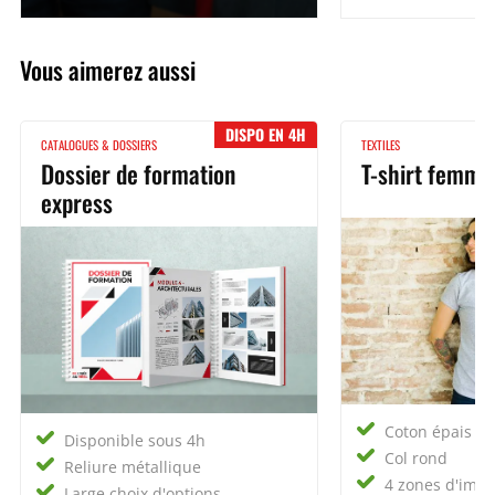
Vous aimerez aussi
DISPO EN 4H
CATALOGUES & DOSSIERS
TEXTILES
Dossier de formation
T-shirt femme
express
Coton épais 19
Disponible sous 4h
Col rond
Reliure métallique
4 zones d'impr
Large choix d'options