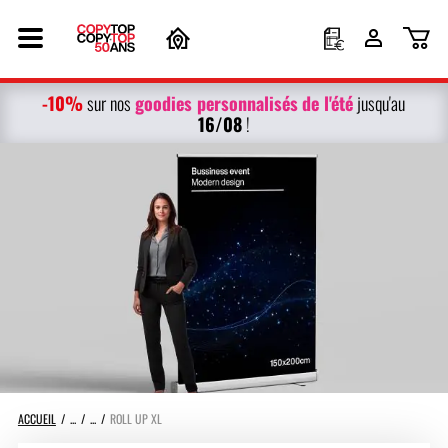
-10%
g
oodies personnalisés
de l'été
sur nos
jusqu'au
16/08
!
ACCUEIL
ROLL UP XL