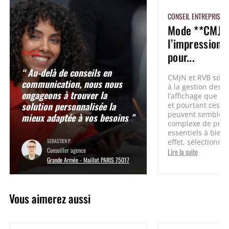
CONSEIL ENTREPRISE
Mode **CMJN
l’impression 
pour...
CONSEIL
“ Au-delà de conseils en
CMJN et RVB sont
communication, nous nous
à la gestion des c
engageons à trouver la
l’affichage que po
solution personnalisée la
et pourtant ces 
peuvent sembler
mieux adaptée à vos besoins ”
complexe de prim
essentiels à bien 
SEBASTIEN P.
effet, sélectionne
Conseiller agence
Lire la suite
Grande Armée - Maillot PARIS 75017
Vous aimerez aussi