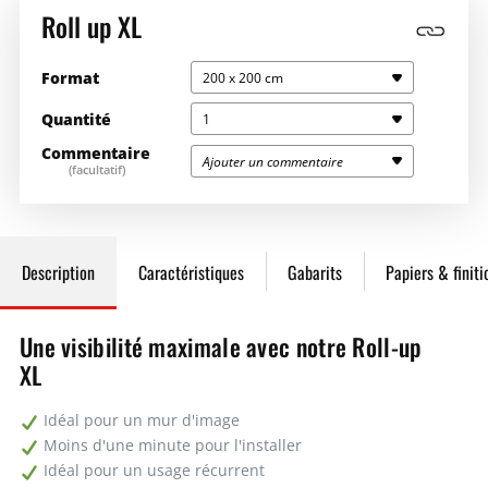
Roll up XL
Format
200 x 200 cm
Quantité
1
Commentaire
Ajouter un commentaire
(facultatif)
Saisissez la quantité souhaitée ici
607,20€
607,20€
1
607,20€
607,20€
Description
Caractéristiques
Gabarits
Papiers & finiti
2
556,98€
1113,96€
Une visibilité maximale avec notre Roll-up
XL
3
525,14€
1575,42€
Idéal pour un mur d'image
5
468,68€
Moins d'une minute pour l'installer
2343,40€
Idéal pour un usage récurrent