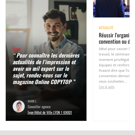
ACTUALITÉ
Réussir l’organisa
convention ou de 
Idéal pour casser les
GUIDE
“ Pour connaître les dernières
travail, le séminaire 
moment privilégié po
actualités de l’impression et
équipes et renforcer l
avoir un œil expert sur le
Autant dire que l’orga
sujet, rendez-vous sur le
convention demande l
magazine Online COPYTOP ”
vous souhaitez...
Lire la suite
MARIE L.
Conseiller agence
Lyon Hôtel de Ville LYON 1 69001