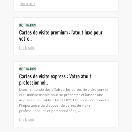
Lire la suite
INSPIRATION
Cartes de visite premium : l'atout luxe pour
votre...
Lire la suite
INSPIRATION
Cartes de visite express : Votre atout
professionnel...
Dans le monde des affaires, les cartes de visite sont un
outil indispensable pour se présenter et laisser une
impression durable. Chez COPYTOP, nous comprenons
l'importance de disposer de cartes de visite
professionnelles et personnalisées,...
Lire la suite