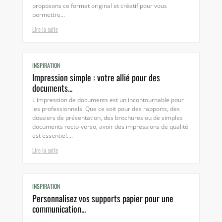
proposons ce format original et créatif pour vous
permettre...
Lire la suite
INSPIRATION
Impression simple : votre allié pour des
documents...
L'impression de documents est un incontournable pour
les professionnels. Que ce soit pour des rapports, des
dossiers de présentation, des brochures ou de simples
documents recto-verso, avoir des impressions de qualité
est essentiel....
Lire la suite
INSPIRATION
Personnalisez vos supports papier pour une
communication...