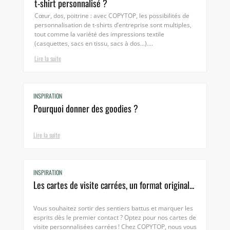
t-shirt personnalisé ?
Cœur, dos, poitrine : avec COPYTOP, les possibilités de
personnalisation de t-shirts d’entreprise sont multiples,
tout comme la variété des impressions textile
(casquettes, sacs en tissu, sacs à dos…)....
Lire la suite
INSPIRATION
Pourquoi donner des goodies ?
Lire la suite
INSPIRATION
Les cartes de visite carrées, un format original...
Vous souhaitez sortir des sentiers battus et marquer les
esprits dès le premier contact ? Optez pour nos cartes de
visite personnalisées carrées ! Chez COPYTOP, nous vous