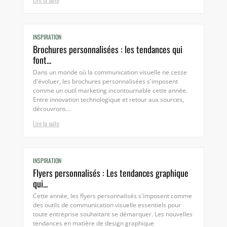
INSPIRATION
Brochures personnalisées : les tendances qui
font...
Dans un monde où la communication visuelle ne cesse
d'évoluer, les brochures personnalisées s'imposent
comme un outil marketing incontournable cette année.
Entre innovation technologique et retour aux sources,
découvrons...
Lire la suite
INSPIRATION
Flyers personnalisés : Les tendances graphique
qui...
Cette année, les flyers personnalisés s'imposent comme
des outils de communication visuelle essentiels pour
toute entreprise souhaitant se démarquer. Les nouvelles
tendances en matière de design graphique