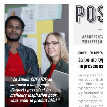
CONSEIL EN IMPRESSI
La bonne typo
impressions
CONSEIL
Faire passer votr
“ Le Studio COPYTOP se
vos supports de 
compose d’une équipe
imprimés passe pa
typographie claire
d’experts possédant les
parfaitement lisibl
meilleurs inspiration pour
dépend de votre 
vous créer le produit idéal ”
type de papier qu
utiliser pour vos 