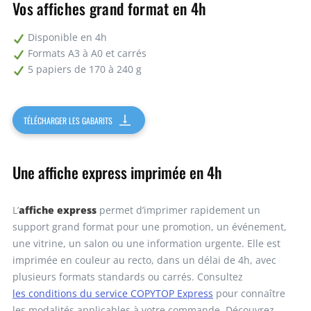
Vos affiches grand format en 4h
5
29,58€
147,90€
Disponible en 4h
Formats A3 à A0 et carrés
5 papiers de 170 à 240 g
10
20,44€
204,46€
Demandez un devis
TÉLÉCHARGER LES GABARITS
Une affiche express imprimée en 4h
affiche express
L’
permet d’imprimer rapidement un
support grand format pour une promotion, un événement,
une vitrine, un salon ou une information urgente. Elle est
imprimée en couleur au recto, dans un délai de 4h, avec
plusieurs formats standards ou carrés. Consultez
les conditions du service COPYTOP Express
pour connaître
les modalités applicables à votre commande. Découvrez