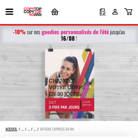
-10%
g
oodies personnalisés
de l'été
sur nos
jusqu'au
16/08
!
ACCUEIL
AFFICHE EXPRESS EN 4H