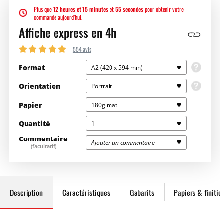
Plus que
12 heures et 15 minutes et 55 secondes
pour obtenir votre
commande aujourd’hui.
Affiche express en 4h
554 avis
Format
A2 (420 x 594 mm)
Orientation
Portrait
Papier
180g mat
Quantité
1
Commentaire
Ajouter un commentaire
(facultatif)
Saisissez la quantité souhaitée ici
37,08€
37,08€
Choisissez l'orientation de votre document
Votre document se lit en portrait, que la reliure soit en haut ou sur
la gauche.
1
37,08€
37,08€
Description
Caractéristiques
Gabarits
Papiers & finiti
2
35,23€
70,47€