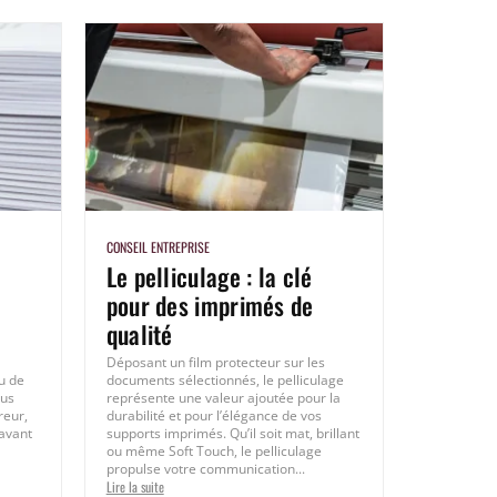
CONSEIL ENTREPRISE
Le pelliculage : la clé
pour des imprimés de
qualité
Déposant un film protecteur sur les
u de
documents sélectionnés, le pelliculage
ous
représente une valeur ajoutée pour la
reur,
durabilité et pour l’élégance de vos
 avant
supports imprimés. Qu’il soit mat, brillant
ou même Soft Touch, le pelliculage
propulse votre communication...
Lire la suite