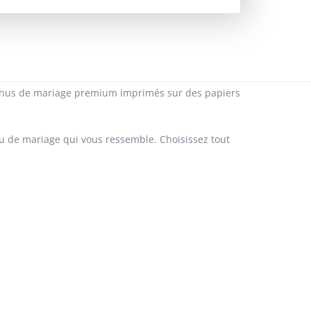
3,48€
872,00€
2,30€
1150,00€
menus de mariage premium imprimés sur des papiers
1,57€
1575,00€
u de mariage qui vous ressemble. Choisissez tout
Demandez un devis