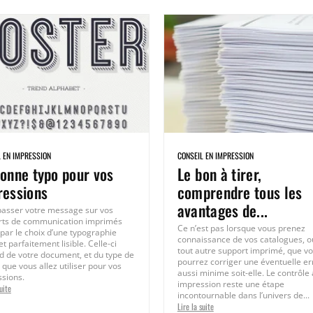
L EN IMPRESSION
CONSEIL EN IMPRESSION
bonne typo pour vos
Le bon à tirer,
ressions
comprendre tous les
avantages de...
passer votre message sur vos
rts de communication imprimés
Ce n’est pas lorsque vous prenez
par le choix d’une typographie
connaissance de vos catalogues, o
et parfaitement lisible. Celle-ci
tout autre support imprimé, que v
 de votre document, et du type de
pourrez corriger une éventuelle er
 que vous allez utiliser pour vos
aussi minime soit-elle. Le contrôle
sions.
impression reste une étape
uite
incontournable dans l’univers de...
Lire la suite