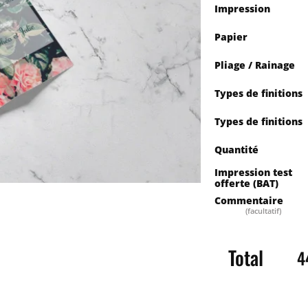
Impression
Papier
Pliage / Rainage
Types de finitions
Types de finitions
Quantité
Impression test
offerte (BAT)
Quantité
Pr
Commentaire
(facultatif)
Saisissez la quantité
Total
4
50
100