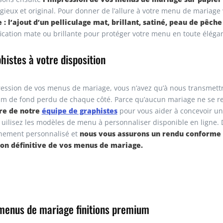
igieux et original. Pour donner de l’allure à votre menu de mariage
 l’ajout d’un pelliculage mat, brillant, satiné, peau de pêch
fication mate ou brillante pour protéger votre menu en toute éléga
histes à votre disposition
ression de vos menus de mariage, vous n’avez qu’à nous transmettr
mm de fond perdu de chaque côté. Parce qu’aucun mariage ne se r
ire de notre
équipe de graphistes
pour vous aider à concevoir u
uilisez les modèles de menu à personnaliser disponible en ligne. D
nous vous assurons un rendu conforme 
ement personnalisé et
ion définitive de vos menus de mariage.
 menus de mariage finitions premium