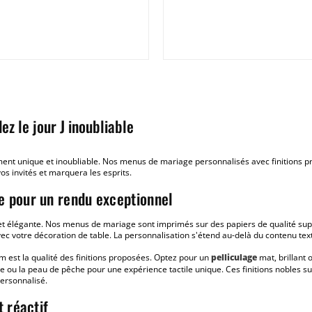
ez le jour J inoubliable
ment unique et inoubliable. Nos menus de mariage personnalisés avec finitions
os invités et marquera les esprits.
e pour un rendu exceptionnel
élégante. Nos menus de mariage sont imprimés sur des papiers de qualité supéri
c votre décoration de table. La personnalisation s'étend au-delà du contenu tex
est la qualité des finitions proposées. Optez pour un
pelliculage
mat, brillant 
e ou la peau de pêche pour une expérience tactile unique. Ces finitions nobles su
personnalisé.
t réactif