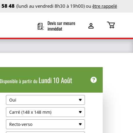
8 58 48
(lundi au vendredi 8h30 à 19h00) ou
être rappelé
Devis sur mesure
immédiat
Lundi 10 Août
Disponible à partir du
Date de livraison
Oui
Retrait agence
Carré (148 x 148 mm)
Mar 11 Août
Gratuit
Recto-verso
Livraison coursier