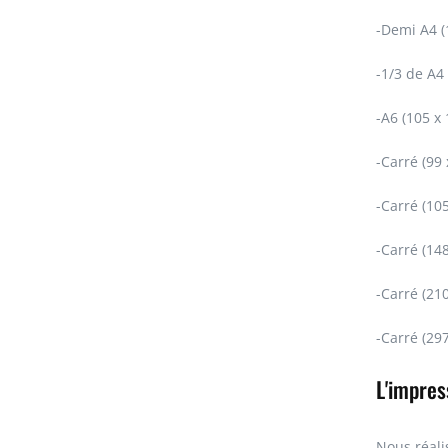
-Demi A4 (
-1/3 de A4
-A6 (105 x
-Carré (99
-Carré (10
-Carré (14
-Carré (21
-Carré (29
L'impres
Nous réali