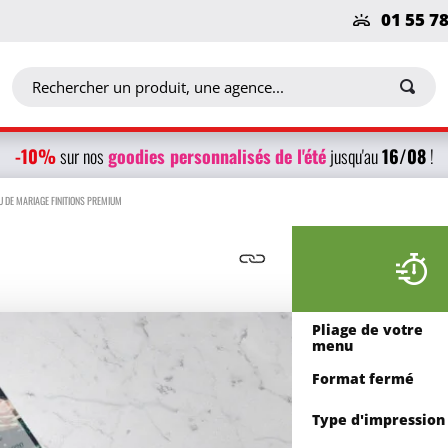
01 55 7
-10%
g
oodies personnalisés
de l'été
16/08
sur nos
jusqu'au
!
 DE MARIAGE FINITIONS PREMIUM
Pliage de votre
menu
Format fermé
Type d'impression