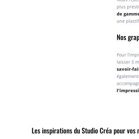
plus prest
de gamme :
une plasti
Nos grap
Pour l’imp
laisser 5 
savoir-fa
également 
accompagn
l’impress
Les inspirations du Studio Créa pour vos