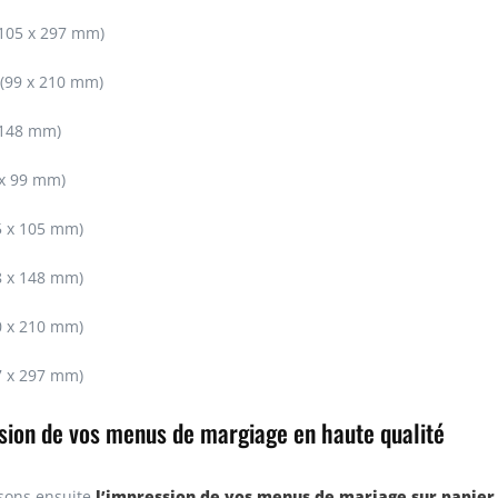
105 x 297 mm)
 (99 x 210 mm)
 148 mm)
 x 99 mm)
5 x 105 mm)
8 x 148 mm)
0 x 210 mm)
7 x 297 mm)
sion de vos menus de margiage en haute qualité
l’impression de vos menus de mariage sur papier s
sons ensuite