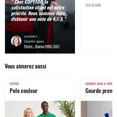
“ Chez COPYTOP, la
Lire la suite
satisfaction client est notre
priorité. Nous sommes fiers
d'obtenir une note de 4,7/5 ”
CASSANDRE R.
Conseiller agence
Péreire - Wagram PARIS 75017
Vous aimerez aussi
TEXTILES
GOURDES, MUGS & VERRES
Polo couleur
Gourde premi