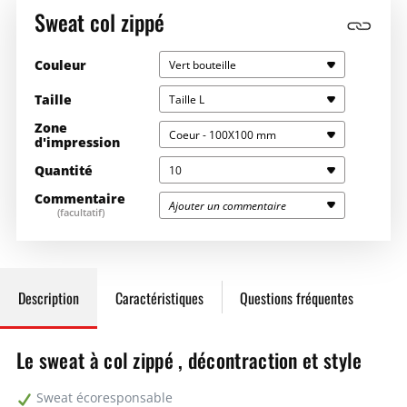
Sweat col zippé
Couleur
Vert bouteille
Taille
Taille L
Zone
Coeur - 100X100 mm
d'impression
Quantité
10
Commentaire
Ajouter un commentaire
(facultatif)
Saisissez la quantité souhaitée ici
38,90€
389,04€
10
38,90€
389,04€
Description
Caractéristiques
Questions fréquentes
25
33,14€
828,60€
Le sweat à col zippé , décontraction et style
50
28,21€
1410,50€
Sweat écoresponsable