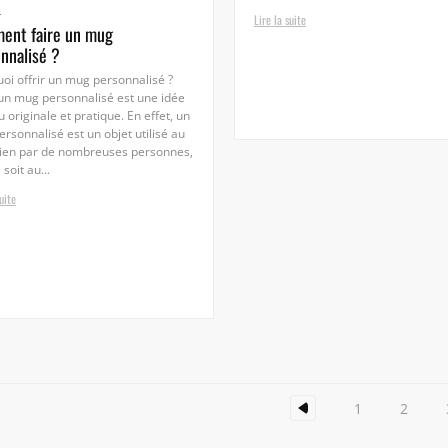
L
Lire la suite
ent faire un mug
nnalisé ?
oi offrir un mug personnalisé ?
 un mug personnalisé est une idée
 originale et pratique. En effet, un
rsonnalisé est un objet utilisé au
dien par de nombreuses personnes,
soit au...
uite
1
2