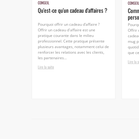
CONSEIL
CONSEI
Qu'est-ce qu'un cadeau d'affaires ?
Comm
perso
Pourquoi offrir un cadeau d’affaire ?
Pourqu
Offrir un cadeau d'affaire est une
Offrir
pratique courante dans le milieu
cadeau
professionnel. Cette pratique présente
mug pe
plusieurs avantages, notamment celui de
quoti
renforcer les relations avec les clients,
que ce 
les partenaires...
Lire la s
Lire la suite