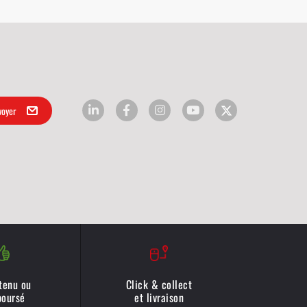
 tenu ou
Click & collect
oursé
et livraison