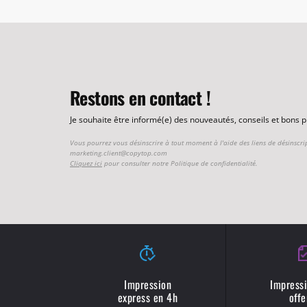
Restons en contact !
Je souhaite être informé(e) des nouveautés, conseils et bons
Vous pourrez vous désinscrire à tout moment à l'aide des liens de désinscri
marketing.client@copytop.com
Cliquez ici
pour consulter notre Politique de confidentialité.
Impression
Impressi
express en 4h
offe