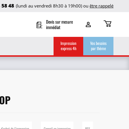
8 58 48
(lundi au vendredi 8h30 à 19h00) ou
être rappelé
Devis sur mesure
immédiat
Impression
Vos besoins
express 4h
par thème
TOP
 d'achat de l'impression
Conseil en impression
RSE