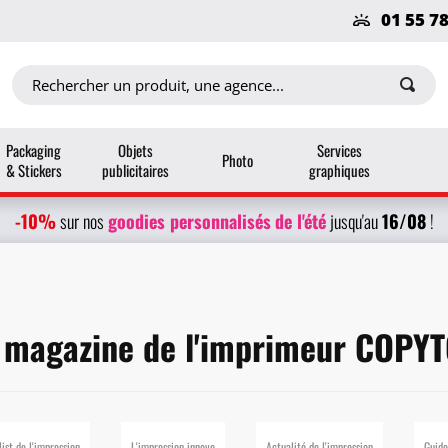
01 55 7
Packaging
Objets
Services
Photo
& Stickers
publicitaires
graphiques
-10%
g
oodies personnalisés
de l'été
16/08
sur nos
jusqu'au
!
 magazine de l'imprimeur COPY
list de l'impression
L'impression innove
Actualité de l'impression
Guide