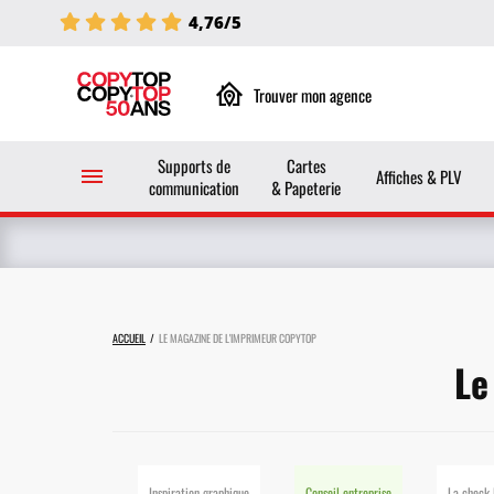
4,76/5
Trouver mon agence
Supports de
Cartes
Affiches & PLV
communication
& Papeterie
ACCUEIL
LE MAGAZINE DE L'IMPRIMEUR COPYTOP
Le
Inspiration graphique
Conseil entreprise
La check 