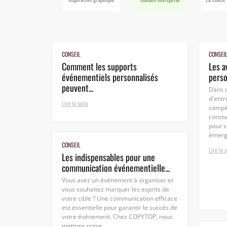
CONSEIL
CONSEI
Comment les supports
Les a
événementiels personnalisés
perso
peuvent...
Dans 
d'entr
Lire la suite
compét
const
pour s
émerge
CONSEIL
Lire la s
Les indispensables pour une
communication événementielle...
Vous avez un événement à organiser et
vous souhaitez marquer les esprits de
votre cible ? Une communication efficace
est essentielle pour garantir le succès de
votre événement. Chez COPYTOP, nous
mettons notre...