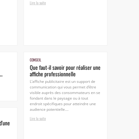
Lire la suite
CONSEIL
Que faut-il savoir pour réaliser une
..
affiche professionnelle
L’affiche publicitaire est un support de
communication qui vous permet d’être
visible auprès des consommateurs en se
fondant dans le paysage ou à tout
endroit spécifiques pour atteindre une
audience potentielle....
Lire la suite
d'une