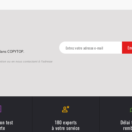
 plans COPYTOP.
ption ou en nous contactant à l'adresse
on test
180 experts
Délai
rte
à votre service
remb