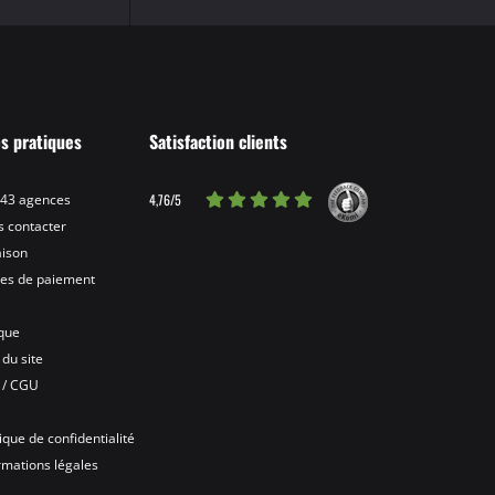
os pratiques
Satisfaction clients
4,76/5
 43 agences
 contacter
aison
es de paiement
ique
 du site
 / CGU
A
tique de confidentialité
rmations légales