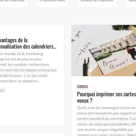
L
vantages de la
nnalisation des calendriers...
un monde où le marketing
eprise est de plus en plus
itif, les sociétés recherchent
amment des stratégies innovantes
e démarquer. L'un des outils
nts dans ce domaine...
CONSEIL
uite
Pourquoi imprimer ses cartes
voeux ?
Quels sont les avantages d'une car
voeux personnalisée par rapport a
cartes standard du commerce ? Le
cartes de vœux personnalisées off
une touche unique inégalable par
rapport aux cartes standard. Opter