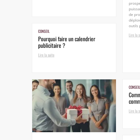
prospe
puissan
de pro
déploi
outils 
CONSEIL
Lire la s
Pourquoi faire un calendrier
publicitaire ?
Lire la suite
CONSEI
Comme
comm
Lire la s