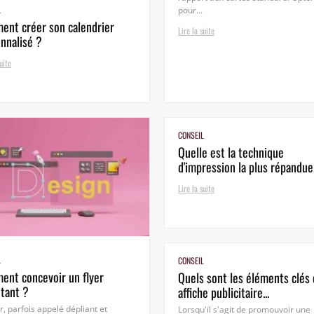
L
pour...
nt créer son calendrier
Lire la suite
nnalisé ?
uite
CONSEIL
Quelle est la technique
d'impression la plus répandue.
Lire la suite
L
CONSEIL
nt concevoir un flyer
Quels sont les éléments clés 
tant ?
affiche publicitaire...
er, parfois appelé dépliant et
Lorsqu'il s'agit de promouvoir une