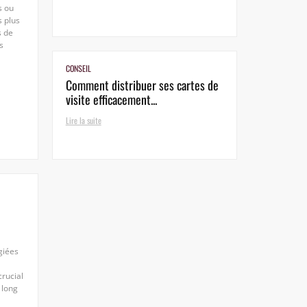
s ou
s plus
s de
s
CONSEIL
Comment distribuer ses cartes de
visite efficacement...
Lire la suite
giées
crucial
 long