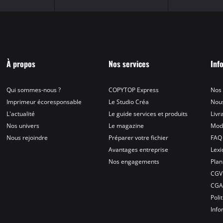
À propos
Nos services
Inf
Qui sommes-nous ?
COPYTOP Express
Nos
Imprimeur écoresponsable
Le Studio Créa
Nous
L'actualité
Le guide services et produits
Livr
Nos univers
Le magazine
Mod
Nous rejoindre
Préparer votre fichier
FAQ
Avantages entreprise
Lex
Nos engagements
Plan
CGV
CG
Poli
Info