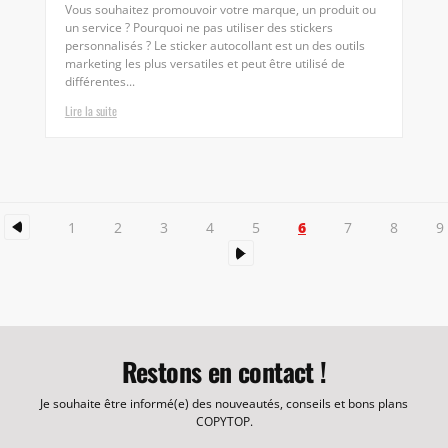
Vous souhaitez promouvoir votre marque, un produit ou
un service ? Pourquoi ne pas utiliser des stickers
personnalisés ? Le sticker autocollant est un des outils
marketing les plus versatiles et peut être utilisé de
différentes...
Lire la suite
6
1
2
3
4
5
7
8
9
Restons en contact !
Je souhaite être informé(e) des nouveautés, conseils et bons plans
COPYTOP.