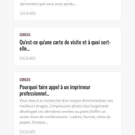
personnes que vous avez perdu...
Lire la suite
CONSEIL
Qu'est-ce qu'une carte de visite et à quoi sert-
elle...
Lire la suite
CONSEIL
Pourquoi faire appel à un imprimeur
professionnel...
Vous êtes à la recherche d’un moyen d’immortaliser vos
meilleurs tirages. L’impression photo s’est largement
développé ces dernières années au point d’offrir un
vaste choix de combinaisons : cadres, format, choix du
papier, finitions…
Lire la suite