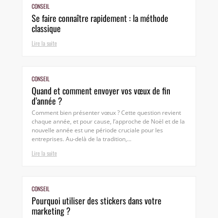
CONSEIL
Se faire connaître rapidement : la méthode
classique
Lire la suite
CONSEIL
Quand et comment envoyer vos vœux de fin
d’année ?
Comment bien présenter vœux ? Cette question revient
chaque année, et pour cause, l’approche de Noël et de la
nouvelle année est une période cruciale pour les
entreprises. Au-delà de la tradition,...
Lire la suite
CONSEIL
Pourquoi utiliser des stickers dans votre
marketing ?