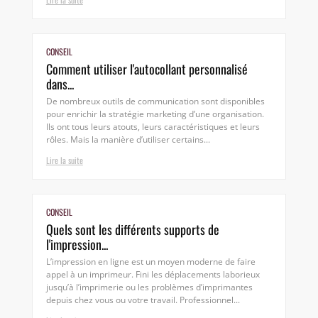
CONSEIL
Comment utiliser l'autocollant personnalisé
dans...
De nombreux outils de communication sont disponibles
pour enrichir la stratégie marketing d’une organisation.
Ils ont tous leurs atouts, leurs caractéristiques et leurs
rôles. Mais la manière d’utiliser certains...
Lire la suite
CONSEIL
Quels sont les différents supports de
l'impression...
L’impression en ligne est un moyen moderne de faire
appel à un imprimeur. Fini les déplacements laborieux
jusqu’à l’imprimerie ou les problèmes d’imprimantes
depuis chez vous ou votre travail. Professionnel...