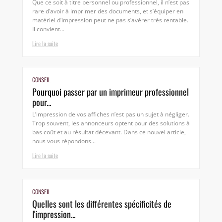
Que ce soit à titre personnel ou professionnel, il n’est pas
rare d’avoir à imprimer des documents, et s’équiper en
matériel d’impression peut ne pas s’avérer très rentable.
Il convient...
Lire la suite
CONSEIL
Pourquoi passer par un imprimeur professionnel
pour...
L’impression de vos affiches n’est pas un sujet à négliger.
Trop souvent, les annonceurs optent pour des solutions à
bas coût et au résultat décevant. Dans ce nouvel article,
nous vous répondons...
Lire la suite
CONSEIL
Quelles sont les différentes spécificités de
l'impression...