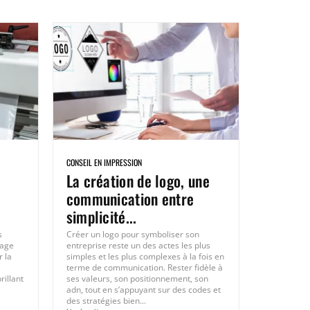
CONSEIL EN IMPRESSION
La création de logo, une
communication entre
simplicité...
s
Créer un logo pour symboliser son
lage
entreprise reste un des actes les plus
 la
simples et les plus complexes à la fois en
terme de communication. Rester fidèle à
rillant
ses valeurs, son positionnement, son
adn, tout en s’appuyant sur des codes et
des stratégies bien...