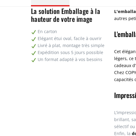
La solution Emballage à la
L’emballa
hauteur de votre image
autres peti
L'emball
En carton
Elégant étui oval, facile à ouvrir
Livré à plat, montage très simple
Cet élégan
Expédition sous 5 jours possible
légers, ce
Un format adapté à vos besoins
cadeaux d’
Chez COPY
capacités 
Impressi
L’impressi
brillant, s
sélectif o
d
Enfin, la