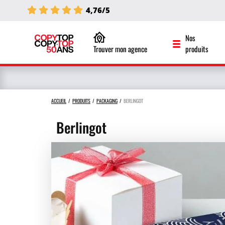
4,76/5
Nos
Trouver mon agence
produits
ACCUEIL
PRODUITS
PACKAGING
BERLINGOT
Berlingot