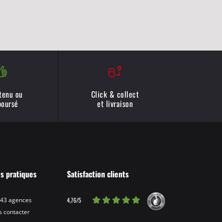
 tenu ou
Click & collect
oursé
et livraison
os pratiques
Satisfaction clients
4,76/5
 43 agences
 contacter