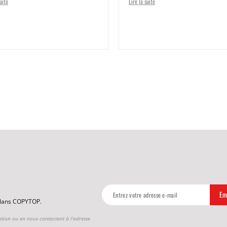
uite
Lire la suite
 plans COPYTOP.
ption ou en nous contactant à l'adresse