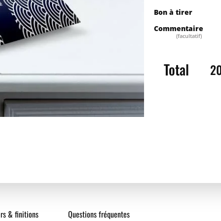
Bon à tirer
Quantité
Pr
Commentaire
(facultatif)
Saisissez la quantité
Total
20
10
25
50
100
200
rs & finitions
Questions fréquentes