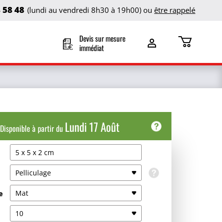
8 58 48
(lundi au vendredi 8h30 à 19h00) ou
être rappelé
Devis sur mesure
immédiat
Lundi 17 Août
Disponible à partir du
5 x 5 x 2 cm
Date de livraison
Pelliculage
Retrait agence
Mar 18 Août
Gratuit
e
Mat
Livraison coursier
10