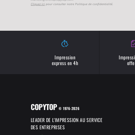
Cliquez ici
pour consulter notre Politique de confidentialité.
Impression
Impressi
express en 4h
offe
COPYTOP
COPYTOP utilise des
© 1976-2026
Cookies !
LEADER DE L'IMPRESSION AU SERVICE
Chez COPYTOP, nous utilisons des cookies
DES ENTREPRISES
afin de vous proposer la meilleure navigation possible, mais