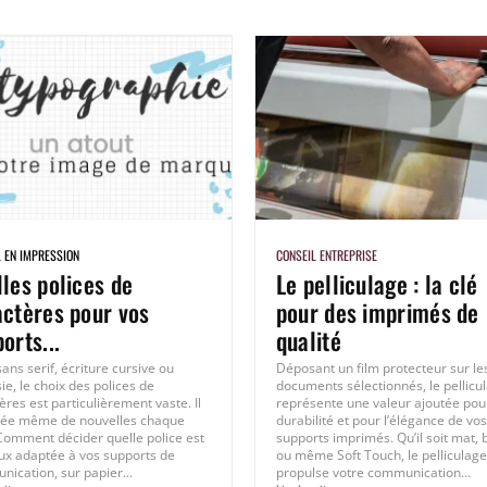
L EN IMPRESSION
CONSEIL ENTREPRISE
les polices de
Le pelliculage : la clé
actères pour vos
pour des imprimés de
orts...
qualité
sans serif, écriture cursive ou
Déposant un film protecteur sur le
sie, le choix des polices de
documents sélectionnés, le pellicu
ères est particulièrement vaste. Il
représente une valeur ajoutée pour
crée même de nouvelles chaque
durabilité et pour l’élégance de vos
 Comment décider quelle police est
supports imprimés. Qu’il soit mat, b
ux adaptée à vos supports de
ou même Soft Touch, le pelliculage
ication, sur papier...
propulse votre communication...