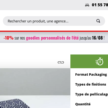
01 55 7
-10%
g
oodies personnalisés
de l'été
16/08
sur nos
jusqu'au
!
Format Packaging
Types de finitions
Type de pelliculag
Quantité