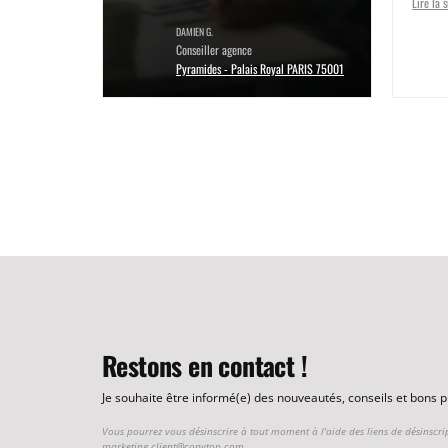
Lire la s
DAMIEN G.
Conseiller agence
Pyramides - Palais Royal PARIS 75001
Restons en contact !
Je souhaite être informé(e) des nouveautés, conseils et bons
Vous pourrez vous désinscrire à tout moment à l'aide des liens de désinscri
marketing.client@copytop.com