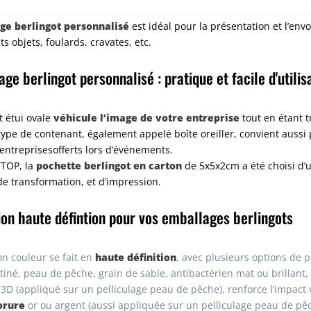
ge berlingot personnalisé
est idéal pour la présentation et l’env
ts objets, foulards, cravates, etc.
age berlingot personnalisé : pratique et facile d'utilis
véhicule l’image de votre entreprise
t étui ovale
tout en étant tr
 type de contenant, également appelé boîte oreiller, convient aussi
entreprises
offerts lors d’événements.
pochette berlingot en carton
TOP, la
de 5x5x2cm a été choisi d’u
de transformation, et d’impression.
on haute défintion pour vos emballages berlingots
haute définition
on couleur se fait en
, avec plusieurs options de 
atiné, peau de pêche, grain de sable, antibactérien mat ou brillant,
u 3D (appliqué sur un pelliculage peau de pêche), renforce l’impact
orure
or ou argent (aussi appliquée sur un pelliculage peau de pê