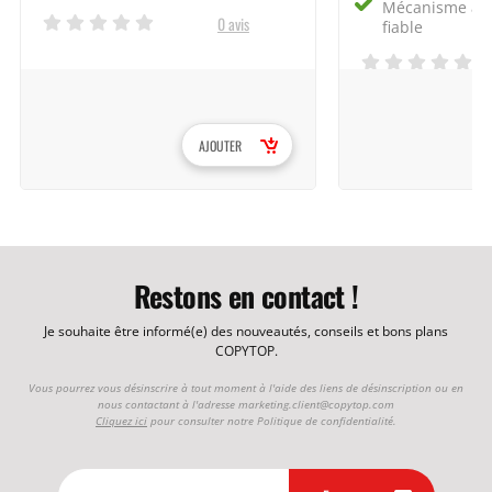
Mécanisme à b
0 avis
fiable
AJOUTER
Restons en contact !
Je souhaite être informé(e) des nouveautés, conseils et bons plans
COPYTOP.
Vous pourrez vous désinscrire à tout moment à l'aide des liens de désinscription ou en
nous contactant à l'adresse
marketing.client@copytop.com
Cliquez ici
pour consulter notre Politique de confidentialité.