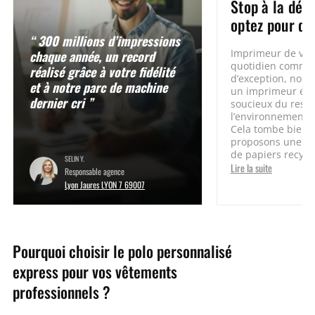
Stop à la défo
optez pour du
“ 300 millions d’impressions
chaque année, un record
Imprimeur de vo
quotidien comme 
réalisé grâce à votre fidélité
d’exception, nou
et à notre parc de machine
un imprimeur éco
dernier cri ”
soucieux du resp
l’environnement. 
Cela tombe bien,
proposons une g
de papiers recyclé
SELIN Y.
Lire la suite
Responsable agence
Lyon Jaures LYON 7 69007
Pourquoi choisir le polo personnalisé
express pour vos vêtements
professionnels ?