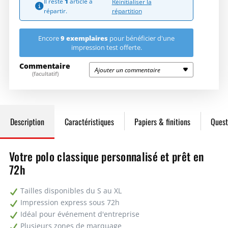
Il reste
1
article à
Réinitialiser la
25
16,88€
422,00€
répartition
répartir.
9 exemplaires
50
15,14€
Encore
pour bénéficier d'une
757,00€
impression test offerte.
Commentaire
100
11,69€
1169,00€
Ajouter un commentaire
(facultatif)
Demandez un devis
Description
Caractéristiques
Papiers & finitions
Quest
Votre polo classique personnalisé et prêt en
72h
Tailles disponibles du S au XL
Impression express sous 72h
Idéal pour événement d'entreprise
Plusieurs zones de marquage