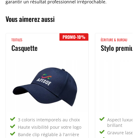
garantir un résultat professionnel irréprochable.
Vous aimerez aussi
PROMO-10%
TEXTILES
ÉCRITURE & BUREAU
Casquette
Stylo premiu
3 coloris intemporels au choix
Aspect luxueu
brillant
Haute visibilité pour votre logo
Gravure laser 
Bande clip réglable à l'arrière